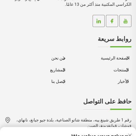
الكراسي المكتبية منذ أكثر من 13 عامًا.
روابط سريعة
الصفحة الرئيسية
من نحن
المنتجات
المشاريع
الأخبار
اتصل بنا
حافظ على التواصل
رقم 1 طريق شينغ ييه، منطقة شاتو الصناعية، بلدة جيو جيانغ، نانهاي،
فوشان، قوانغدونغ، الصين
+86-18924550960