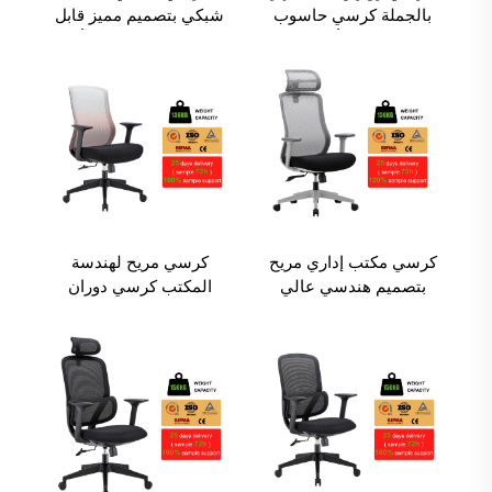
بالجملة كرسي حاسوب
شبكي بتصميم مميز قابل
تنفيذي شبكي أثاث مكتب
للتخصيص مع دعم رأس
عملي ومريح للاستخدام
قابل للتعديل كرسي مريح
المكتبي
لمكتب العمل
كرسي مكتب إداري مريح
كرسي مريح لهندسة
بتصميم هندسي عالي
المكتب كرسي دوران
الظهر مع كرسي شبكة
شبكي لمكتب كرسي مع
كامل للموظفين مجموعة
منزلق Sillas De Oficina
كرسي ومكتب مكتبية
Cadeira De Escritorio