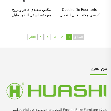
Cadeira De Escritorio
مكتب تنفيذي فاخر ومريح
كرسي مكتب قابل للتعديل
مع دعم أسفل الظهر قابل
في الظهر بتصميم هندسي
للتعديل في الارتفاع
كراسي دوران شبكة
وطاولة مكتبية ومريحة
للمكتب للأستخدام
وكراسي مكتبية
المنزلي الأثاث المكتبي
السابق
1
2
3
4
5
التالي
من نحن
شركة Foshan Boke Furniture المحدودة متخصصة في إنتاج وتطوير