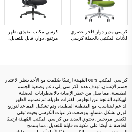
كرسي مدير دوار فاخر عصري
كرسي مكتب تنفيذي بظهر
للأثاث المكتبي بالجملة كرسي
مرتفع، دوار، قابل للتعديل،
شبكي مريح قابل للتعديل
مصنوع من مادة PP الملونة،
الارتفاع
كرسي مؤتمر للمدير أو
السكرتير من الصين
كراسي المكتب ours المُهيئة ارتيبيًا صُمِّمت مع الأخذ بنظر الاعتبار
جسم الإنسان. تهدف هذه الكراسي إلى دعم وضعية الجسم
الطبيعية، مما يقلل من خطر الإصابة بالاضطرابات العضلية
الهيكلية الناتجة عن الجلوس لفترات طويلة. تم تصميم الظهر
الداعم ليتناسب مع المنطقة القطنية، وتم تشكيل المقاعد لتوزيع
الوزن بشكل متساوٍ، ووضعت ذراعيات الكرسي بحيث تبقي
الكتفين مرتخيين. تحتوي العديد من كراسي المكتب المُهيئة ارتيبيًا
الخاصة بنا أيضًا على مكونات قابلة للتعديل، مما يسمح
للمستخدمين بتخصيص الكرسي وفقًا لأبعاد أجسامهم وعاداتهم