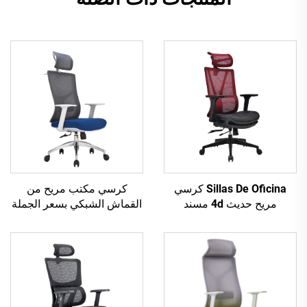
Sillas De Oficina كرسي
كرسي مكتب مريح من
مريح حديث 4d مسند
القماش الشبكي بسعر الجملة
للذراعين إطار من النايلون
رخيص لوظائف الكمبيوتر،
الأسود شبكي مريح للمكتب
كرسي مكتب دوار مريح من
التنفيذي Cadeira De
القماش الشبكي
Escritorio