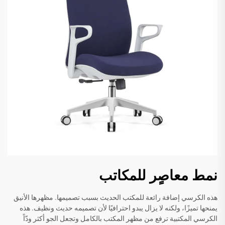
نمط معاصٍر للمكاتب
هذه الكرسي إضافة رائعة للمكتب الحديث بسبب تصميمها. مظهرها الأنيق
يمنحها تميزًا، ولكنه لا يزال يبدو احترافيًا لأن تصميمه حديث ونظيف. هذه
الكرسي المكتبية ترفع من مظهر المكتب بالكامل وتجعل الجو أكثر ودّاً