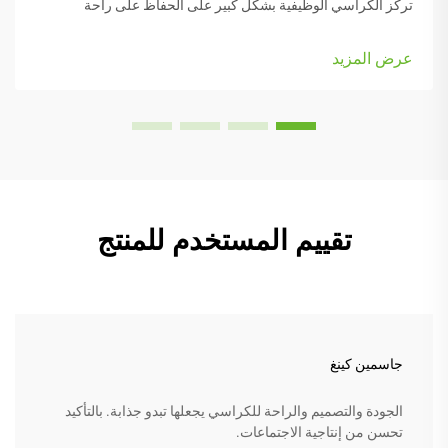
تركز الكراسي الوظيفية بشكل كبير على الحفاظ على راحة
الأشخاص أثناء العمل، وهي مزودة بعديد من الأجزاء القابلة للتعديل
التي تناسب أنواع الجسم المختلفة والرغبات الشخصية. تأتي معظم
عرض المزيد
النماذج مزودة بـ...
تقييم المستخدم للمنتج
جاسمين كينغ
الجودة والتصميم والراحة للكراسي يجعلها تبدو جذابة. بالتأكيد
تحسن من إنتاجية الاجتماعات.