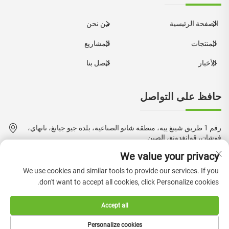
الصفحة الرئيسية
من نحن
المنتجات
المشاريع
الأخبار
اتصل بنا
حافظ على التواصل
رقم 1 طريق شينغ ييه، منطقة شاتو الصناعية، بلدة جيو جيانغ، نانهاي،
فوشان، قوانغدونغ، الصين
We value your privacy
+86-18924550960
We use cookies and similar tools to provide our services. If you
[email protected]
don't want to accept all cookies, click Personalize cookies.
Accept all
حقوق النشر © 2024 بواسطة شركة فوشان بوكيه للurniture المحدودة.
Personalize cookies
—
سياسة الخصوصية