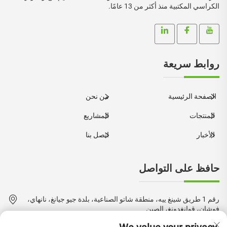
الكراسي المكتبية منذ أكثر من 13 عامًا.
روابط سريعة
الصفحة الرئيسية
من نحن
المنتجات
المشاريع
الأخبار
اتصل بنا
حافظ على التواصل
رقم 1 طريق شينغ ييه، منطقة شاتو الصناعية، بلدة جيو جيانغ، نانهاي،
فوشان، قوانغدونغ، الصين
+86-18924550960