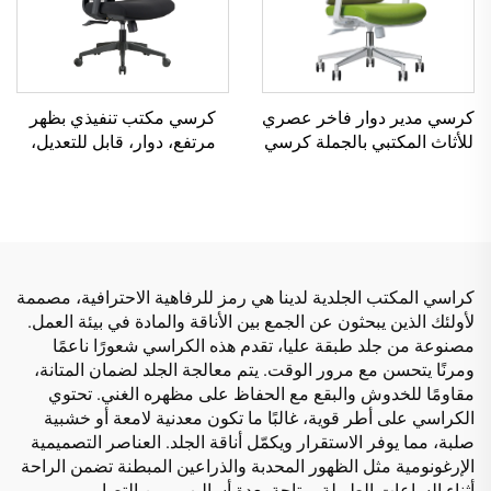
كرسي مدير دوار فاخر عصري
كرسي مكتب تنفيذي بظهر
للأثاث المكتبي بالجملة كرسي
مرتفع، دوار، قابل للتعديل،
شبكي مريح قابل للتعديل
مصنوع من مادة PP الملونة،
الارتفاع
كرسي مؤتمر للمدير أو
السكرتير من الصين
كراسي المكتب الجلدية لدينا هي رمز للرفاهية الاحترافية، مصممة
لأولئك الذين يبحثون عن الجمع بين الأناقة والمادة في بيئة العمل.
مصنوعة من جلد طبقة عليا، تقدم هذه الكراسي شعورًا ناعمًا
ومرنًا يتحسن مع مرور الوقت. يتم معالجة الجلد لضمان المتانة،
مقاومًا للخدوش والبقع مع الحفاظ على مظهره الغني. تحتوي
الكراسي على أطر قوية، غالبًا ما تكون معدنية لامعة أو خشبية
صلبة، مما يوفر الاستقرار ويكمّل أناقة الجلد. العناصر التصميمية
الإرغونومية مثل الظهور المحدبة والذراعين المبطنة تضمن الراحة
أثناء الساعات الطويلة. متاحة بعدة أساليب - من التصاميم