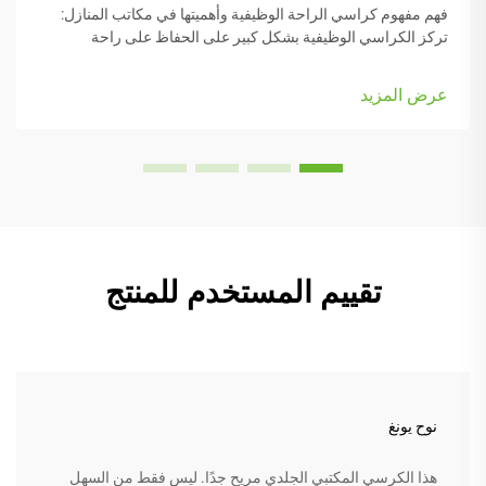
فهم مفهوم كراسي الراحة الوظيفية وأهميتها في مكاتب المنازل:
تركز الكراسي الوظيفية بشكل كبير على الحفاظ على راحة
الأشخاص أثناء العمل، وهي مزودة بعديد من الأجزاء القابلة للتعديل
التي تناسب أنواع الجسم المختلفة والرغبات الشخصية. تأتي معظم
عرض المزيد
النماذج مزودة بـ...
تقييم المستخدم للمنتج
نوح يونغ
هذا الكرسي المكتبي الجلدي مريح جدًا. ليس فقط من السهل