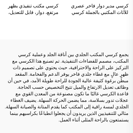
كرسي مدير دوار فاخر عصري
كرسي مكتب تنفيذي بظهر
للأثاث المكتبي بالجملة كرسي
مرتفع، دوار، قابل للتعديل،
شبكي مريح قابل للتعديل
مصنوع من مادة PP الملونة،
الارتفاع
كرسي مؤتمر للمدير أو
السكرتير من الصين
يجمع كرسي المكتب الجلدي بين أناقة الجلد وعملية كرسي
المكتب، مصمم للفضاءات التنفيذية. تم تصنيع هذا الكرسي مع
التركيز على الراحة والاحترافية، حيث يحتوي على تصميم ذات
ظهر عالٍ مع غطاء جلدي فاخر يوفر الدعم والفخامة. المقعد
مبطّن برغوة كثيفة عالية الجودة للراحة طويلة الأمد، في حين أن
وظائف تعديل الارتفاع والميل تتيح التخصيص حسب الحاجة.
قاعدة الكرسي غالبًا ما تكون مصنوعة من المعدن القوي مع
عجلات تدور بسلاسة، مما يضمن الحركة السهلة. يضيف الغطاء
الجلدي لمسة راقية إلى المكتب كما يقدم المتانة والصيانة السهلة.
مثالي للتنفيذيين الذين يريدون أن يجعلوا انطباعًا بكراسيهم بينما
يستمتعون بالراحة المثلى أثناء العمل.