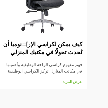
كيف يمكن لكراسي الإرゴنوميا أن
تُحدث تحولًا في مكتبك المنزلي
فهم مفهوم كراسي الراحة الوظيفية وأهميتها
في مكاتب المنازل: تركز الكراسي الوظيفية
بشكل كبير على الحفاظ على راحة الأشخاص
عرض المزيد
أثناء العمل، وهي مزودة بعديد من الأجزاء
القابلة للتعديل التي تناسب أنواع الجسم
المختلفة والرغبات الشخصية. تأتي معظم
النماذج مزودة بـ...