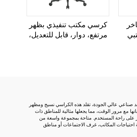
خر
كرسي مكتب تنفيذي بظهر
بي
مرتفع، دوار، قابل للتعديل،
مريح
مصنوع من مادة PP
اع
الملونة، كرسي مؤتمر
للمدير أو السكرتير من
الصين
جلد صناعي عالي الجودة، تقلد هذه الكراسي نسيج ومظهر
نها مع مرور الوقت، مما يجعلها مثالية للمناطق ذات
ركز على راحة المستخدم. متاحة بمجموعة واسعة من
بية احتياجات المكاتب، غرف الاجتماعات أو مناطق