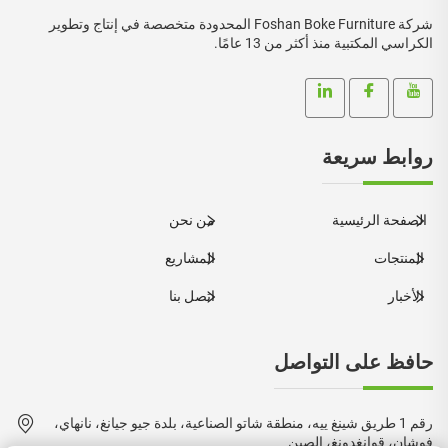
شركة Foshan Boke Furniture المحدودة متخصصة في إنتاج وتطوير
الكراسي المكتبية منذ أكثر من 13 عامًا.
روابط سريعة
الصفحة الرئيسية
من نحن
المنتجات
المشاريع
الأخبار
اتصل بنا
حافظ على التواصل
رقم 1 طريق شينغ ييه، منطقة شاتو الصناعية، بلدة جيو جيانغ، نانهاي،
فوشان، قوانغدونغ، الصين