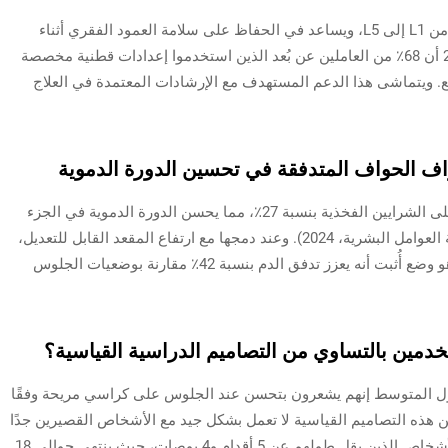
يدعم الدعم القطني القابل للتعديل فقرات الظهر من L1 إلى L5، ويساعد في الحفاظ على سلامة العمود الفقري أثناء
الاستخدام الطويل. وجدت دراسة أجريت عام 2023 أن 68٪ من العاملين عن بُعد الذين استخدموا إعدادات قطنية مخصصة
يع. ويتماشى هذا الدعم المستهدف مع الإرشادات المعتمدة في العلاج
حواف الحواف المتدفقة في تحسين الدورة الدموية
تقلل حواف المقعد على شكل شلال من الضغط على الشرايين الفخذية بنسبة 27٪، مما يحسن الدورة الدموية في الجزء
السفلي من الجسم ويقلل من خدر الأطراف (مجلة العوامل البشرية، 2024). وعند دمجها مع ارتفاع المقعد القابل للتعديل،
يمكن للمستخدمين تحقيق زاوية ركبة تبلغ 90°—وهو وضع أُثبت أنه يعزز تدفق الدم بنسبة 42٪ مقارنة بوضعيات الجلوس
دمين بالتساوي من التصاميم الدراسية القياسية؟
 ذوي الطول المتوسط إنهم يشعرون بتحسن عند الجلوس على كراسي مريحة وفقًا
ن هذه التصاميم القياسية لا تعمل بشكل جيد مع الأشخاص القصيرين جدًا
أو الطوال جدًا. وتتفاقم المشكلة عند النظر إلى الأشخاص الذين يقل طولهم عن 5 أقدام و4 بوصات، حيث ينتهي حوالي 18