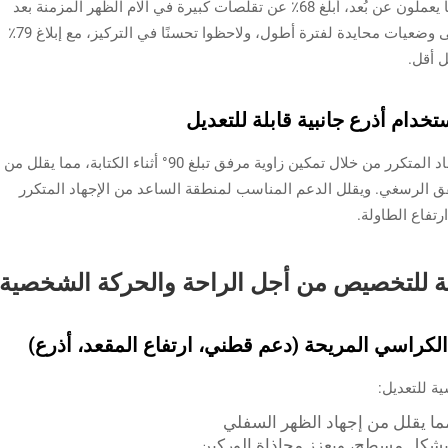
في دراسة استمرت ستة أشهر شملت 150 موظفًا يعملون عن بُعد، أبلغ 68٪ عن تقلصات كبيرة في آلام الظهر المزمنة بعد
الانتقال إلى كراسي مريحة. حافظ المشاركون على وضعيات محايدة لفترة أطول، ولاحظوا تحسنًا في التركيز، مع إبلاغ 79٪
 أقل.
تخدام أذرع جانبية قابلة للتعديل
تساعد الأذرع القابلة للتعديل في منع إصابات الإجهاد المتكرر من خلال تمكين زاوية مرفق تبلغ 90° أثناء الكتابة، مما يقلل من
ق الرسغي. ويقلل الدعم المناسب لمنطقة الساعد من الإجهاد المتكرر
تفاع الطاولة.
بلة للتخصيص من أجل الراحة والحركة الشخصية
 الكراسي المريحة (دعم قطني، ارتفاع المقعد، أذرع)
ة للتعديل:
مما يقلل من إجهاد الظهر السفلي
بشكل مسطح، ويعزز محاذاة الوركين