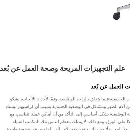
علم التجهيزات المريحة وصحة العمل عن بُعد
 العمل عن بُعد
حقيقية فيما يتعلق بالراحة الوظيفية. وفقًا لأحدث الأبحاث، يشكو
من آلام الظهر ومشاكل في الوضعية الجسدية بسبب أن كراسيهم ليست
Black & St-Onge،). تشير الراحة الوظيفية بشكل أساسي إلى التأكد من أن أماكن عملنا تتناسب مع
ا على الورق. ومع ذلك، لا يمتلك معظم الناس تلك المكاتب القابلة
 منازلهم. بدلًا من ذلك، ينتهي بهم الأمر إلى الجلوس في وضعية واحدة