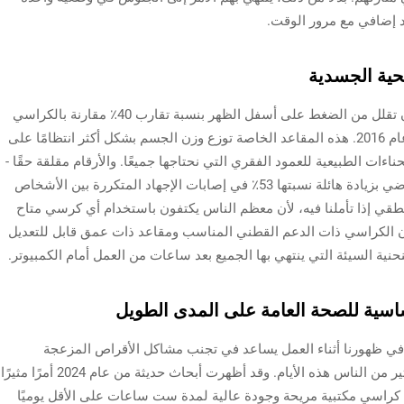
د إضافي مع مرور الوقت.
صحية الجسدية
تشير الدراسات إلى أن الكراسي المريحة يمكن أن تقلل من الضغط على أسفل الظهر بنسبة تقارب 40٪ مقارنة بالكراسي
المكتبية العادية، وفقًا لبحث أجراه بنتلي وزملاؤه عام 2016. هذه المقاعد الخاصة توزع وزن الجسم بشكل أكثر انتظامًا على
ءات الطبيعية للعمود الفقري التي نحتاجها جميعًا. والأرقام مقلقة حقًا -
فقد أفادت مجلة Applied Ergonomics العام الماضي بزيادة هائلة نسبتها 53٪ في إصابات الإجهاد المتكررة بين الأشخاص
منطقي إذا تأملنا فيه، لأن معظم الناس يكتفون باستخدام أي كرسي متاح
فإن الكراسي ذات الدعم القطني المناسب ومقاعد ذات عمق قابل للتعديل
حنية السيئة التي ينتهي بها الجميع بعد ساعات من العمل أمام الكمبيوتر.
ساسية للصحة العامة على المدى الطويل
لحفاظ على الانحناء الطبيعي على شكل حرف S في ظهورنا أثناء العمل يساعد في تجنب مشاكل الأقراص المزعجة
والأوجاع المستمرة في الظهر التي يعاني منها الكثير من الناس هذه الأيام. وقد أظهرت أبحاث حديثة من عام 2024 أمرًا مثيرًا
لى كراسي مكتبية مريحة وجودة عالية لمدة ست ساعات على الأقل يوميًا