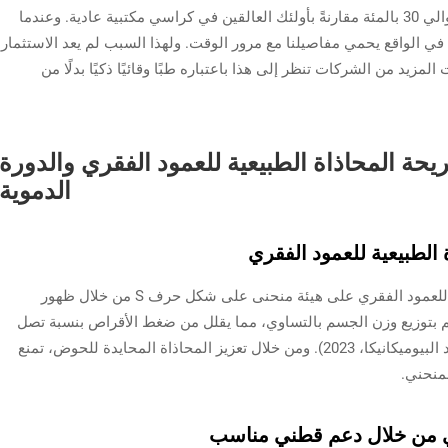
من مشاكل في العضلات والمفاصل بنسبة أقل بحوالي 30 بالمئة مقارنةً بأولئك العالقين في كراسي مكتبية عادية. وعندما
ي الواقع يحمي مفاصيلنا مع مرور الوقت. ولهذا السبب لم يعد الاستثمار
د من الشركات تنظر إلى هذا باعتباره طبًا وقائيًا ذكيًا بدلًا من
حة المحاذاة الطبيعية للعمود الفقري والدورة
الدموية
الطبيعية للعمود الفقري
تعكس الكراسي الحديثة المريحة الشكل الطبيعي للعمود الفقري على هيئة منحنى على شكل حرف S من خلال ظهور
يم بتوزيع وزن الجسم بالتساوي، مما يقلل من ضغط الأقراص بنسبة تصل
إلى 32٪ مقارنةً بالكراسي المكتبية التقليدية (معهد البيوميكانيكا، 2023). ومن خلال تعزيز المحاذاة المحايدة للحوض، تمنع
منحني.
ي من خلال دعم قطني مناسب