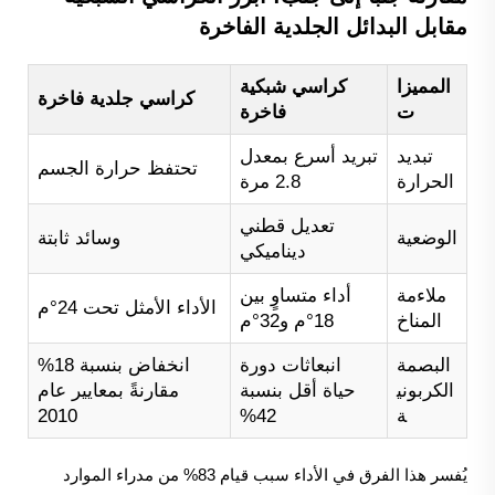
مقابل البدائل الجلدية الفاخرة
المميزا
كراسي شبكية
كراسي جلدية فاخرة
ت
فاخرة
تبديد
تبريد أسرع بمعدل
تحتفظ حرارة الجسم
الحرارة
2.8 مرة
تعديل قطني
الوضعية
وسائد ثابتة
ديناميكي
ملاءمة
أداء متساوٍ بين
الأداء الأمثل تحت 24°م
المناخ
18°م و32°م
البصمة
انبعاثات دورة
انخفاض بنسبة 18%
الكربوني
حياة أقل بنسبة
مقارنةً بمعايير عام
ة
42%
2010
يُفسر هذا الفرق في الأداء سبب قيام 83% من مدراء الموارد