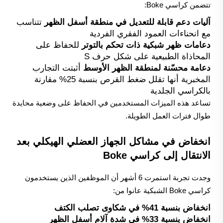
تتضمن كراسي Boke:
آليات دعم قابلة للتعديل في منطقة أسفل الظهر
تتناسب
مع انحناءات العمود الفقري الفردية
دعامات ظهر شبكية ذات تحكم بالتوتر
للحفاظ على
المحاذاة الطبيعية على شكل حرف S
دعامة محسّنة لمنطقة الظهر الأوسط
أثبتت التجارب
المخبرية أنها تقلل ضغط القرص بنسبة 25% مقارنة
بالكراسي الجلدية
تساعد هذه الميزات المستخدمين في الحفاظ على وضعية محايدة
طوال فترات العمل الطويلة.
انخفاض في مشاكل الجهاز العضلي الهيكلي بعد
الانتقال إلى كراسي Boke
وجدت تجربة استمرت 6 أشهر أن الموظفين الذين يستخدمون
كراسي Boke الشبكية عانوا من:
انخفاض بنسبة 41% في شكاوى تصلب الكتف
انخفاض بنسبة 33% في شدة آلام أسفل الظهر