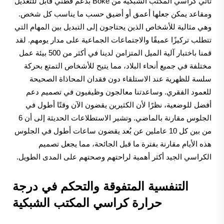
تأتي كراسي المكتب الشبكية من Boke بدعم قطني قابل للتعديل
ومقاعد يمكن جعلها أعمق أو أضيق حسب ما يناسب كل شخص.
وهي مثالية للأشخاص الذين يحتاجون إلى التبديل بين المهام التي
تتطلب تركيزًا عميقًا والاجتماعات الجماعية على مدار يومهم. لقد
قمنا باختبار آلية الميل المتزامن لدينا في أكثر من 500 بيئة عمل
مختلفة في جميع أنحاء البلاد، مما يتيح للأشخاص التمتع بحركة
سلسة للظهرية عند الاستلقاء دون فقدان المحاذاة الصحيحة
للعمود الفقري. وساعدتنا معالجون وظيفيون في تصميم دعم
أفضل للوضعية، نظرًا لأن الكثيرين يقضون الآن وقتًا أطول في
الجلوس مقارنة بالماضي. وتشير الاستطلاعات الحديثة إلى أن 6
من بين كل 10 عاملين عن بُعد يقضون ساعات أطول في الجلوس
هذه الأيام مقارنة بفترة ما قبل الجائحة، مما يجعل تصميم
الكراسي الجيد أكثر أهمية لراحتهم وصحتهم على المدى الطويل.
التنفسية المتفوقة والتحكم في درجة
حرارة كراسي المكتب الشبكية