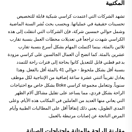
المكتبية
تشهد الشركات التي اعتمدت كراسي شبكية قابلة للتخصيص
تحسينات حقيقية في عملياتها. وبحسب بحث نُشر السنة الماضية
وشمل حوالي خمسين شركة، فإن الشركات التي انتقلت إلى هذه
الكراسي شهدت تراجعاً في تعديلات محطات العمل بنسبة تقارب
ثلاثين بالمئة، بينما اكتملت المهام بشكل أسرع بنسبة تقارب
عشرين بالمئة. كما اتضح أن العمال الجالسين على كراسي مزودة
بدعم قطني قابل للتعديل كانوا بحاجة إلى فترات راحة للتمدد
بنسبة أقل بشكل ملحوظ - حوالي 41 بالمئة أقل بالفعل. وهذا
يعادل تقريباً اثنتي عشرة ساعة إضافية من الإنتاجية لكل موظف
سنوياً. وتتعامل مجموعة كراسي Boke بشكل خاص مع احتياجات
الراحة بشكل فردي، مما يساعد على تقليل مشاكل آلام الظهر
التي يعاني منها العديد من العاملين في المكاتب هذه الأيام. وعلى
المدى الطويل، يعني ذلك إنفاقاً أقل على المطالبات الطبية وأيام
المرض الناتجة عن إصابات مرتبطة بالعمل.
مقارنة الراحة والمتانة واحتياجات الصيانة