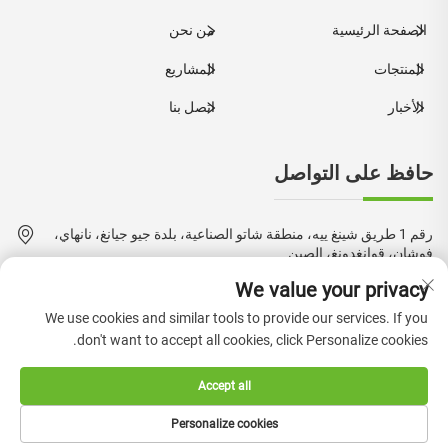
الصفحة الرئيسية
من نحن
المنتجات
المشاريع
الأخبار
اتصل بنا
حافظ على التواصل
رقم 1 طريق شينغ ييه، منطقة شاتو الصناعية، بلدة جيو جيانغ، نانهاي،
فوشان، قوانغدونغ، الصين
We value your privacy
+86-18924550960
We use cookies and similar tools to provide our services. If you
[email protected]
don't want to accept all cookies, click Personalize cookies.
Accept all
حقوق النشر © 2024 بواسطة شركة فوشان بوكيه للurniture المحدودة.
Personalize cookies
—
سياسة الخصوصية