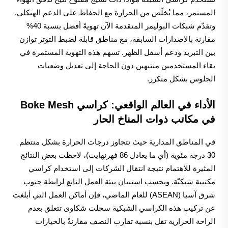
المستمر، مما يُخلّص من الحرارة مع الحفاظ على الدعم الهيكلي.
وتقدّم شبكات البوليمر المتقدمة الآن تهويةً أفضل بنسبة 40%
مقارنة بالإصدارات السابقة، مع مناطق قابلة لضبط التوتر توازن
بين التبريد ودعم أسفل الظهر. تسهم هذه التهوية المستمرة في
بقاء المستخدمين منتبهين دون الحاجة إلى تعديل وضعيات
الجلوس بشكل متكرر.
الأداء في العالم الواقعي: كراسي Boke Mesh
في مكاتب ذوات المناخ الحار
في المناطق المدارية حيث تتجاوز درجات الحرارة بشكل منتظم
30 درجة مئوية (أي ما يعادل 86 فهرنهايت)، لاحظت بعض النتائج
المثيرة للاهتمام نتيجة انتقال الشركات إلى استخدام كراسي
مكتبية شبكيّة. وبحسب استبيان بيئة العمل التابع لرابطة جنوب
شرق آسيا (ASEAN) للعام الماضي، فإن أماكن العمل التي أبلغت
عن تركيب هذه الكراسي الشبكية سجلت شكاوى تتعلق بعدم
الراحة الحرارية تقل بنسبة تقارب النصف مقارنةً بالخيارات