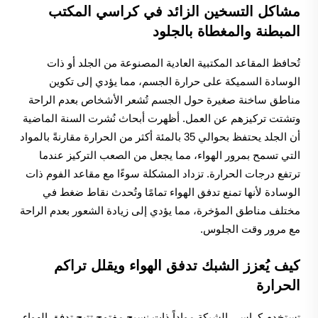
مشاكل التسخين الزائد في كراسي المكتب
المبطنة والمغطاة بالجلود
تُحافظ المقاعد المكتبية العادية المصنوعة من الجلد أو ذات
الوسادة السميكة على حرارة الجسم، مما يؤدي إلى تكوين
مناطق ساخنة صغيرة حول الجسم تُشعر الأشخاص بعدم الراحة
وتشتت تركيزهم عن العمل. أظهرت أبحاث نُشرت السنة الماضية
أن الجلد يحتفظ بحوالي 35 بالمئة أكثر من الحرارة مقارنةً بالمواد
التي تسمح بمرور الهواء، مما يجعل من الصعب التركيز عندما
ترتفع درجات الحرارة. تزداد المشكلة سوءًا مع مقاعد الفوم ذات
الوسادة لأنها تمنع تدفق الهواء تمامًا وتُحدث نقاط ضغط في
مختلف مناطق المؤخرة، مما يؤدي إلى زيادة الشعور بعدم الراحة
مع مرور وقت الجلوس.
كيف يُعزز الشبك تدفق الهواء ويقلل تراكم
الحرارة
تستخدم كراسي الشبكة مواداً ذات نسيج مفتوح تتيح تدفق الهواء