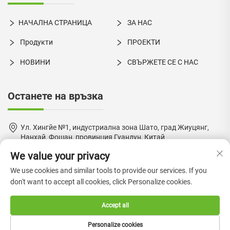
НАЧАЛНА СТРАНИЦА
ЗА НАС
Продукти
ПРОЕКТИ
НОВИНИ
СВЪРЖЕТЕ СЕ С НАС
Останете на връзка
Ул. Хингйе №1, индустриална зона Шато, град Жиуцянг,
Нанхай, Фошан, провинция Гуандун, Китай
We value your privacy
+86-18924550960
We use cookies and similar tools to provide our services. If you
[email protected]
don't want to accept all cookies, click Personalize cookies.
Accept all
Авторско право © 2024 от Foshan Boke Furniture Co., Ltd. —
Personalize cookies
Политика за поверителност