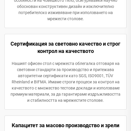
особености на човешкото тяло, осигурявайки научно
обоснован конструктивен дизайн и изключително
потребителско изживяване при използването на
мрежести столове.
Сертификация за световно качество и строг
контрол на качеството
Нашият офисен стол с мрежеста облегалка отговаря на
световни стандарти за производство и притежава
авторитетни сертификати като SGS, ISO9001, TÜV
Rheinland и BIFMA. Имаме строги процеси за контрол на
качеството с множество тестови доклади и използваме
премиум материали, за да гарантираме издръжливостта
и стабилността на мрежестите столове.
Капацитет за масово производство и зрели