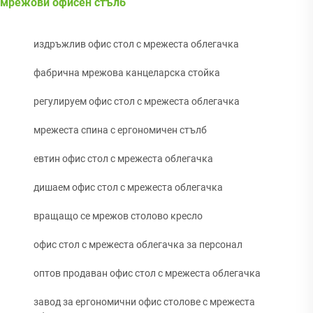
мрежови офисен стълб
издръжлив офис стол с мрежеста облегачка
фабрична мрежова канцеларска стойка
регулируем офис стол с мрежеста облегачка
мрежеста спина с ергономичен стълб
евтин офис стол с мрежеста облегачка
дишаем офис стол с мрежеста облегачка
вращащо се мрежов столово кресло
офис стол с мрежеста облегачка за персонал
оптов продаван офис стол с мрежеста облегачка
завод за ергономични офис столове с мрежеста