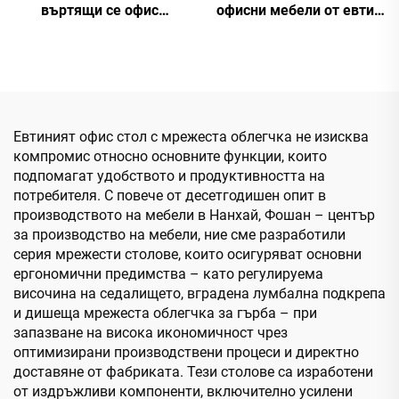
въртящи се офис
офисни мебели от евтин
столове за шефове,
тканен материал -
домашни задачи, с
комфортно кресло с
висока облегалка,
врътливо седало и
конференции, персонал,
регулируема височина
мрежести офис столове,
повдигащи
Евтиният офис стол с мрежеста облегчка не изисква
промоционални столове
компромис относно основните функции, които
подпомагат удобството и продуктивността на
потребителя. С повече от десетгодишен опит в
производството на мебели в Нанхай, Фошан – център
за производство на мебели, ние сме разработили
серия мрежести столове, които осигуряват основни
ергономични предимства – като регулируема
височина на седалището, вградена лумбална подкрепа
и дишеща мрежеста облегчка за гърба – при
запазване на висока икономичност чрез
оптимизирани производствени процеси и директно
доставяне от фабриката. Тези столове са изработени
от издръжливи компоненти, включително усилени