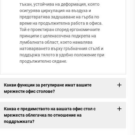
тъкан, устойчива на деформация, която
осигурява циркулация на въздуха и
предотвратява задушаване на гърба по
време на продължителна работа в офиса.
Той е проектиран според ергономичните
принципи с целенасочена подкрепа на
лумбалната област, което намалява
натоварването върху гръбначния стълб и
поддържа тялото в удобно положение при
продължително сядане.
Какви функции за регулиране имат вашите
мрежести офис столове?
Каква е предимството на вашата офис стол с
мрежеста облегачка по отношение на
поддръжката?