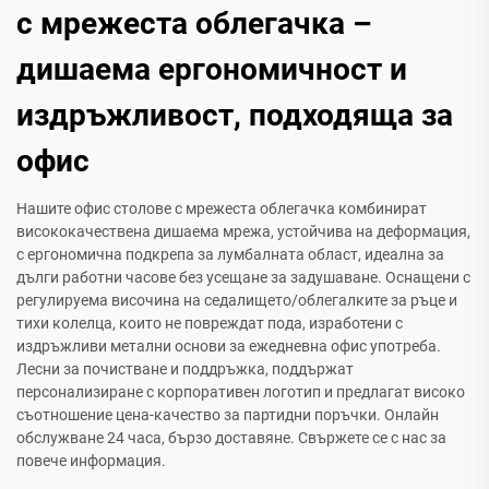
с мрежеста облегачка –
дишаема ергономичност и
издръжливост, подходяща за
офис
Нашите офис столове с мрежеста облегачка комбинират
висококачествена дишаема мрежа, устойчива на деформация,
с ергономична подкрепа за лумбалната област, идеална за
дълги работни часове без усещане за задушаване. Оснащени с
регулируема височина на седалището/облегалките за ръце и
тихи колелца, които не повреждат пода, изработени с
издръжливи метални основи за ежедневна офис употреба.
Лесни за почистване и поддръжка, поддържат
персонализиране с корпоративен логотип и предлагат високо
съотношение цена-качество за партидни поръчки. Онлайн
обслужване 24 часа, бързо доставяне. Свържете се с нас за
повече информация.