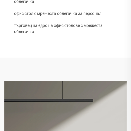
облегачка
офис стол с мрежеста облегачка за персонал
търговец на едро на офис столове с мрежеста
облегачка