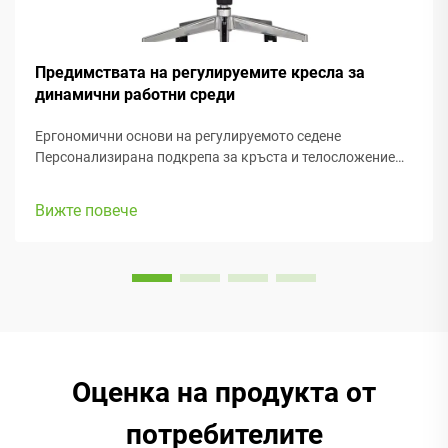
Предимствата на регулируемите кресла за
динамични работни среди
Ергономични основи на регулируемото седене
Персонализирана подкрепа за кръста и телосложение
Добрата подкрепа за кръста е от голямо значение,
когато става въпрос за здравето на гръбначния стълб,
Вижте повече
особено при ергономичните офис столове, на които
прекарваме толкова много време. Когато е изпълнено
правилно,...
Оценка на продукта от
потребителите