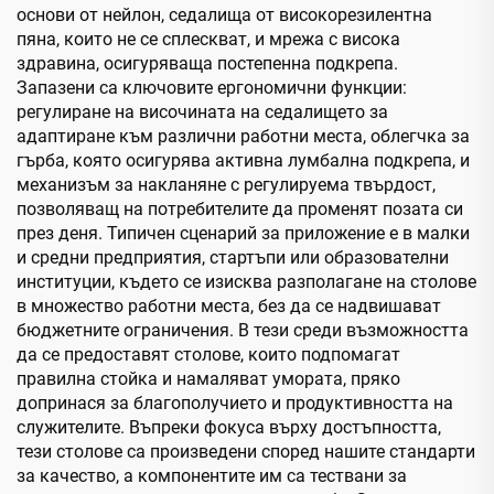
основи от нейлон, седалища от високорезилентна
пяна, които не се сплескват, и мрежа с висока
здравина, осигуряваща постепенна подкрепа.
Запазени са ключовите ергономични функции:
регулиране на височината на седалището за
адаптиране към различни работни места, облегчка за
гърба, която осигурява активна лумбална подкрепа, и
механизъм за накланяне с регулируема твърдост,
позволяващ на потребителите да променят позата си
през деня. Типичен сценарий за приложение е в малки
и средни предприятия, стартъпи или образователни
институции, където се изисква разполагане на столове
в множество работни места, без да се надвишават
бюджетните ограничения. В тези среди възможността
да се предоставят столове, които подпомагат
правилна стойка и намаляват умората, пряко
допринася за благополучието и продуктивността на
служителите. Въпреки фокуса върху достъпността,
тези столове са произведени според нашите стандарти
за качество, а компонентите им са тествани за