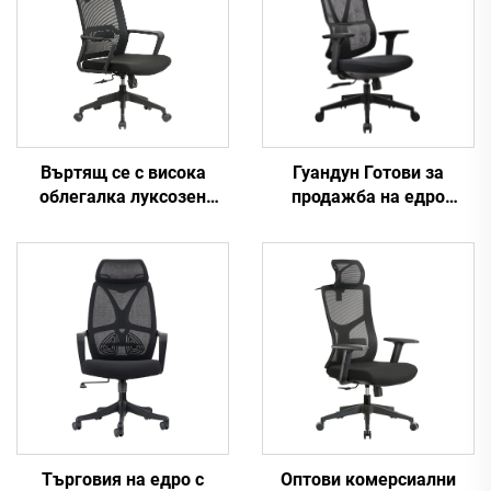
Въртящ се с висока
Гуандун Готови за
облегалка луксозен
продажба на едро
черен офис стол Manager
високообхватни и
Boss Mesh Staff Task
регулируеми офисни
Ергономично
столове с ергономична
компютърно бюро
мрежа Удобни столове
Мрежест офис стол
за компютърни бюра за
офис
Търговия на едро с
Оптови комерсиални