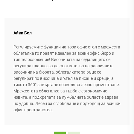
Айви Бел
Регулируемите функции на този офис стол с мрежеста
облегалка го правят идеален за всеки офис бюро и
тип телосложение! Височината на седалището се
регулира плавно, за да съответства на различните
височини на бюрата, облегалките за ръце се
регулират по височина и ъгъл за писане и срещи, а
тихото 360° завъртане позволява лесно преместване.
Мрежестата облегалка за гърба е ергономично
извита, а подкрепата за лумбалната област е здрава,
но удобна. Лесен за сглобяване и подходящ за всички
офис пространства.