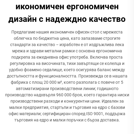
икономичен ергономичен
дизайн с надеждно качество
Предлагаме нашия икономичен офисен стол с мрежеста
облегчка по бюджетна цена, като запазваме строгите
стандарти за качество – изработен е от издръжлива лека
мрежа и здрави метални рамки с основна ергономична
подкрепа за ежедневна офис употреба. Включва проста
регулировка на височината, тихи завъртящи се колелца и
удобно фоамено седалище, което осигурява баланс между
достъпността и функционалността. Произвежда се в нашата
фабрика с площ 20 000 м², която разполага с повече от 5
автоматизирани производствени линии; годишното
производство надхвърля 960 000 броя, което гарантира ниски
производствени разходи и конкурентни цени. Идеален за
малки предприятия, стартъпи и търговия на едро с базови
офис материали; сертифициран според ISO 9001, поддържа
търговия на едро и малки поръчки с бърза доставка.