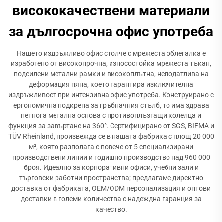
висококачествени материали
за дългосрочна офис употреба
Нашето издръжливо офис столче с мрежеста облегалка е
изработено от високопрочна, износостойка мрежеста тъкан,
подсилени метални рамки и високоплътна, неподатлива на
деформация пяна, което гарантира изключителна
издръжливост при интензивна офис употреба. Конструирано с
ергономична подкрепа за гръбначния стълб, то има здрава
петнога метална основа с противоплъзгащи колелца и
функция за завъртане на 360°. Сертифицирано от SGS, BIFMA и
TÜV Rheinland, произвежда се в нашата фабрика с площ 20 000
м², която разполага с повече от 5 специализирани
производствени линии и годишно производство над 960 000
броя. Идеално за корпоративни офиси, учебни зали и
търговски работни пространства; предлагаме директно
доставка от фабриката, OEM/ODM персонализация и оптови
доставки в големи количества с надеждна гаранция за
качество.