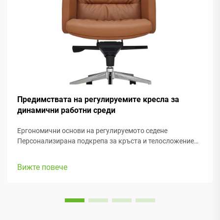
Предимствата на регулируемите кресла за
динамични работни среди
Ергономични основи на регулируемото седене
Персонализирана подкрепа за кръста и телосложение
Добрата подкрепа за кръста е от голямо значение,
когато става въпрос за здравето на гръбначния стълб,
Вижте повече
особено при ергономичните офис столове, на които
прекарваме толкова много време. Когато е изпълнено
правилно,...