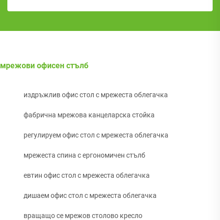
мрежови офисен стълб
издръжлив офис стол с мрежеста облегачка
фабрична мрежова канцеларска стойка
регулируем офис стол с мрежеста облегачка
мрежеста спина с ергономичен стълб
евтин офис стол с мрежеста облегачка
дишаем офис стол с мрежеста облегачка
вращащо се мрежов столово кресло