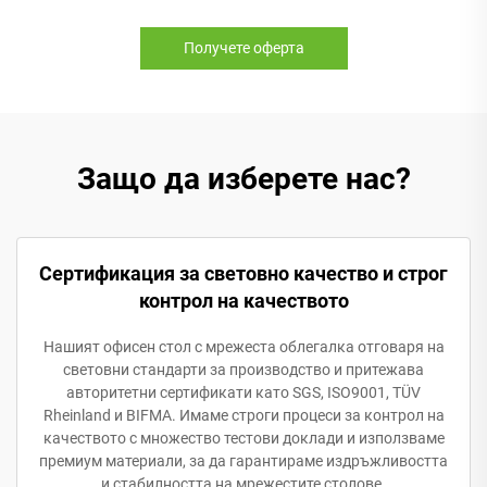
Получете оферта
Защо да изберете нас?
Сертификация за световно качество и строг
контрол на качеството
Нашият офисен стол с мрежеста облегалка отговаря на
световни стандарти за производство и притежава
авторитетни сертификати като SGS, ISO9001, TÜV
Rheinland и BIFMA. Имаме строги процеси за контрол на
качеството с множество тестови доклади и използваме
премиум материали, за да гарантираме издръжливостта
и стабилността на мрежестите столове.