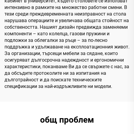
кабинет в университет, където столовете се използват
интензивно в рамките на множество работни смени. В
тези среди преждевременната неизправност на стола
нарушава операциите и увеличава общата стойност на
собствеността. Нашият дизайн предвижда заменяеми
компоненти – като колелца, газови пружини и
подложки за облегалки за ръце – за по-лесно
поддръжка и удължаване на експлоатационния живот.
За организации, търсещи мебели за сядане, които
осигуряват дългосрочна надеждност и ергономични
характеристики, поканваме Ви да се свържете с нас, за
да обсъдите протоколите ни за изпитания на
дълготрайност и да поискате техническите
спецификации за най-издръжливите ни модели.
общ проблем