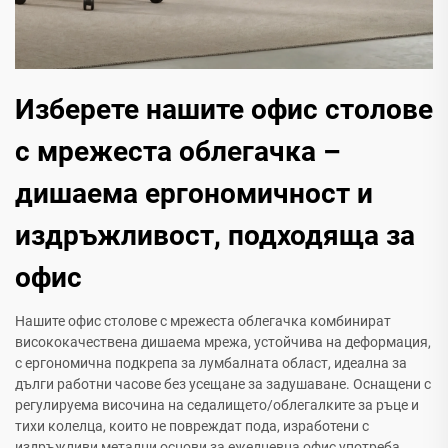
Изберете нашите офис столове
с мрежеста облегачка –
дишаема ергономичност и
издръжливост, подходяща за
офис
Нашите офис столове с мрежеста облегачка комбинират
висококачествена дишаема мрежа, устойчива на деформация,
с ергономична подкрепа за лумбалната област, идеална за
дълги работни часове без усещане за задушаване. Оснащени с
регулируема височина на седалището/облегалките за ръце и
тихи колелца, които не повреждат пода, изработени с
издръжливи метални основи за ежедневна офис употреба.