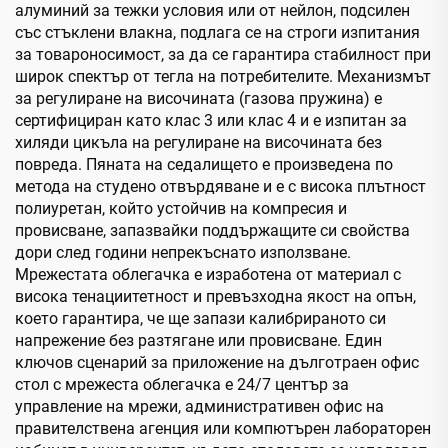
алуминий за тежки условия или от нейлон, подсилен
със стъклени влакна, подлага се на строги изпитания
за товароносимост, за да се гарантира стабилност при
широк спектър от тегла на потребителите. Механизмът
за регулиране на височината (газова пружина) е
сертифициран като клас 3 или клас 4 и е изпитан за
хиляди цикъла на регулиране на височината без
повреда. Пяната на седалището е произведена по
метода на студено отвърдяване и е с висока плътност
полиуретан, който устойчив на компресия и
провисване, запазвайки поддържащите си свойства
дори след години непрекъснато използване.
Мрежестата облегачка е изработена от материал с
висока тенациитетност и превъзходна якост на опън,
което гарантира, че ще запази калибрираното си
напрежение без разтягане или провисване. Един
ключов сценарий за приложение на дълготраен офис
стол с мрежеста облегачка е 24/7 център за
управление на мрежи, административен офис на
правителствена агенция или компютърен лабораторен