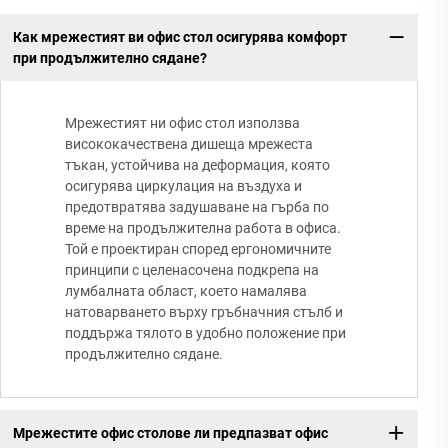
Как мрежестият ви офис стол осигурява комфорт
при продължително сядане?
Мрежестият ни офис стол използва
висококачествена дишеща мрежеста
тъкан, устойчива на деформация, която
осигурява циркулация на въздуха и
предотвратява задушаване на гърба по
време на продължителна работа в офиса.
Той е проектиран според ергономичните
принципи с целенасочена подкрепа на
лумбалната област, което намалява
натоварването върху гръбначния стълб и
поддържа тялото в удобно положение при
продължително сядане.
Мрежестите офис столове ли предпазват офис