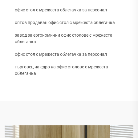
офис стол с мрежеста облегачка за персонал
оптов продаван офис стол с мрежеста облегачка
завод за ергономични офис столове с мрежеста
облегачка
офис стол с мрежеста облегачка за персонал
търговец на едро на офис столове с мрежеста
облегачка