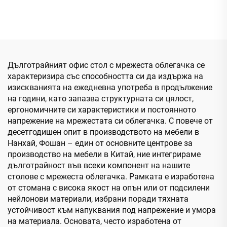
столове за шефове,
производители на
домашни задачи, с
компютри, изпълнителни
висока облегалка,
въртящи се столове,
конференции, персонал,
мрежести офис столове
мрежести офис столове,
повдигащи
Дълготрайният офис стол с мрежеста облегачка се
промоционални столове
характеризира със способността си да издържа на
изискванията на ежедневна употреба в продължение
на години, като запазва структурната си цялост,
ергономичните си характеристики и постоянното
напрежение на мрежестата си облегачка. С повече от
десетгодишен опит в производството на мебели в
Нанхай, Фошан – един от основните центрове за
производство на мебели в Китай, ние интегрираме
дълготрайност във всеки компонент на нашите
столове с мрежеста облегачка. Рамката е изработена
от стомана с висока якост на опън или от подсилени
нейлонови материали, избрани поради тяхната
устойчивост към напуквания под напрежение и умора
на материала. Основата, често изработена от