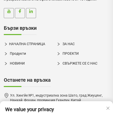
Бързи връзки
НАЧАЛНА СТРАНИЦА
ЗА НАС
Продукти
ПРОЕКТИ
НОВИНИ
СВЪРЖЕТЕ СЕ С НАС
Останете на връзка
Ул. Хингйе №1, индустриална зона Шато, град Жиуцянг,
Нанхай, Фошан, провинция Гуандун, Китай
We value your privacy
+86-18924550960