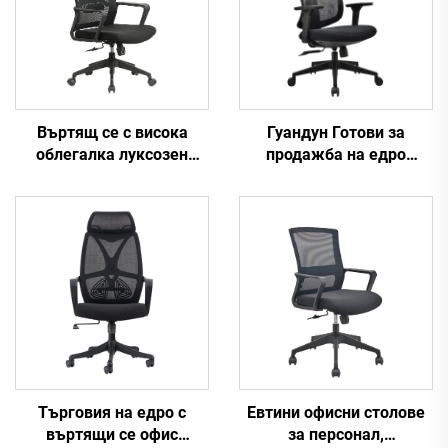
Въртящ се с висока
Гуандун Готови за
облегалка луксозен
продажба на едро
черен офис стол Manager
високообхватни и
Boss Mesh Staff Task
регулируеми офисни
Ергономично
столове с ергономична
компютърно бюро
мрежа Удобни столове
Мрежест офис стол
за компютърни бюра за
офис
Търговия на едро с
Евтини офисни столове
въртящи се офис
за персонал,