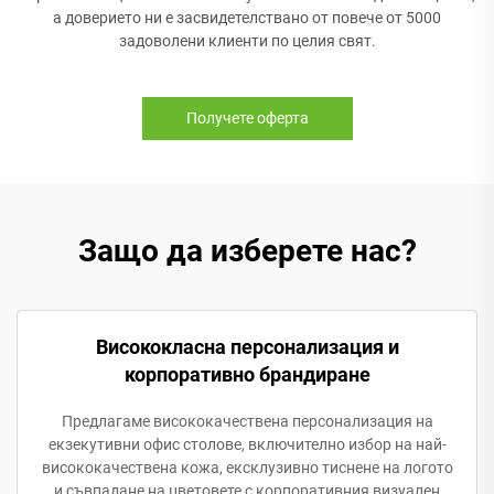
а доверието ни е засвидетелствано от повече от 5000
задоволени клиенти по целия свят.
Получете оферта
Защо да изберете нас?
Висококласна персонализация и
корпоративно брандиране
Предлагаме висококачествена персонализация на
екзекутивни офис столове, включително избор на най-
висококачествена кожа, ексклузивно тиснене на логото
и съвпадане на цветовете с корпоративния визуален