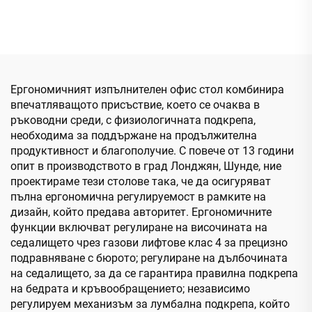
спина, въртящ се
висока облегалка, пълна
компютърен стол,
мрежа, комплект от
регулируем облегалка за
бюро и стол за
глава, повдигащ стол
служители, Cadeira De
Escritorio
Ергономичният изпълнителен офис стол комбинира
впечатляващото присъствие, което се очаква в
ръководни среди, с физиологичната подкрепа,
необходима за поддържане на продължителна
продуктивност и благополучие. С повече от 13 години
опит в производството в град Лонджян, Шунде, ние
проектираме тези столове така, че да осигуряват
пълна ергономична регулируемост в рамките на
дизайн, който предава авторитет. Ергономичните
функции включват регулиране на височината на
седалището чрез газови лифтове клас 4 за прецизно
подравняване с бюрото; регулиране на дълбочината
на седалището, за да се гарантира правилна подкрепа
на бедрата и кръвообращението; независимо
регулируем механизъм за лумбална подкрепа, който