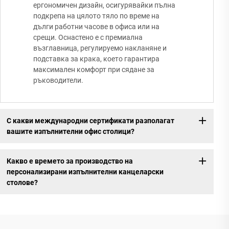
ергономичен дизайн, осигурявайки пълна
подкрепа на цялото тяло по време на
дълги работни часове в офиса или на
срещи. Оснастено е с премиална
възглавница, регулируемо накланяне и
подставка за крака, което гарантира
максимален комфорт при сядане за
ръководители.
С какви международни сертификати разполагат
вашите изпълнителни офис столици?
Какво е времето за производство на
персонализирани изпълнителни канцеларски
столове?