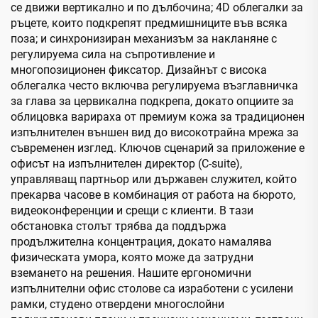
се движи вертикално и по дълбочина; 4D облегалки за
ръцете, които подкрепят предмишниците във всяка
поза; и синхронизиран механизъм за накланяне с
регулируема сила на съпротивление и
многопозиционен фиксатор. Дизайнът с висока
облегалка често включва регулируема възглавничка
за глава за цервикална подкрепа, докато опциите за
облицовка варираха от премиум кожа за традиционен
изпълнителен външен вид до високотрайна мрежа за
съвременен изглед. Ключов сценарий за приложение е
офисът на изпълнителен директор (C-suite),
управляващ партньор или държавен служител, който
прекарва часове в комбинация от работа на бюрото,
видеоконференции и срещи с клиенти. В тази
обстановка столът трябва да поддържа
продължителна концентрация, докато намалява
физическата умора, която може да затрудни
вземането на решения. Нашите ергономични
изпълнителни офис столове са изработени с усилени
рамки, студено отвердени многослойни