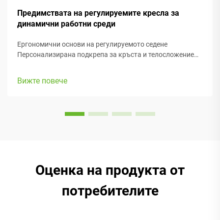
Предимствата на регулируемите кресла за
динамични работни среди
Ергономични основи на регулируемото седене
Персонализирана подкрепа за кръста и телосложение
Добрата подкрепа за кръста е от голямо значение,
когато става въпрос за здравето на гръбначния стълб,
Вижте повече
особено при ергономичните офис столове, на които
прекарваме толкова много време. Когато е изпълнено
правилно,...
Оценка на продукта от
потребителите