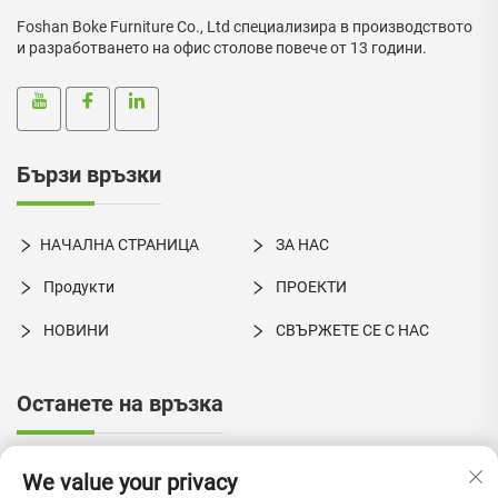
Foshan Boke Furniture Co., Ltd специализира в производството
и разработването на офис столове повече от 13 години.
Бързи връзки
НАЧАЛНА СТРАНИЦА
ЗА НАС
Продукти
ПРОЕКТИ
НОВИНИ
СВЪРЖЕТЕ СЕ С НАС
Останете на връзка
Ул. Хингйе №1, индустриална зона Шато, град Жиуцянг,
We value your privacy
Нанхай, Фошан, провинция Гуандун, Китай