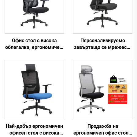
Офис стол с висока
Персонализируемо
облегалка, ергономичен,
завъртащо се мрежесто
въртящ се, регулируем,
офис столче с
цветен, изработен от PP
ергономичен дизайн за
материал, за
дома, метална тъкан,
конференции, шефски и
регулируем пластмасов
секретарски стол от
изпълнителен офис стол
Китай
Най-добър ергономичен
Продажба на
офисен стол с висока
ергономичен офис стол с