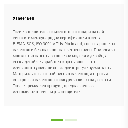
Xander Bell
Този изпълнителен офисен стол отговаря на най-
високите международни сертификации в света —
BIFMA, SGS, ISO 9001 и TÜV Rheinland, което гарантира
качество и безопасност на световно ниво. Притежава
множество патенти за полезни модели и дизайн, а
всеки детайл е изработен с прецизност — от
изисканото ушиване до гладките регулируеми части.
Материалите са от най-високо качество, а строгият
контрол на качеството осигурява липса на дефекти.
Това е премиален продукт, предназначен за
използване от висши ръководители.