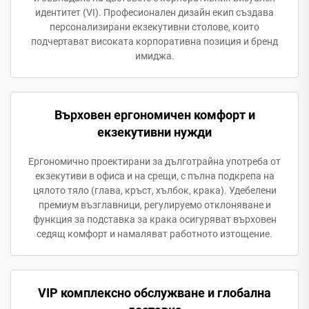
идентитет (VI). Професионален дизайн екип създава
персонализирани екзекутивни столове, които
подчертават високата корпоративна позиция и бренд
имиджа.
Върховен ергономичен комфорт и
екзекутивни нужди
Ергономично проектирани за дълготрайна употреба от
екзекутиви в офиса и на срещи, с пълна подкрепа на
цялото тяло (глава, кръст, хълбок, крака). Удебелени
премиум възглавници, регулируемо отклоняване и
функция за подставка за крака осигуряват върховен
седящ комфорт и намаляват работното изтощение.
VIP комплексно обслужване и глобална