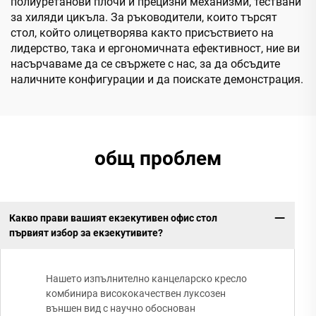
полиуретанови плочи и прецизни механизми, тествани
за хиляди цикъла. За ръководители, които търсят
стол, който олицетворява както присъствието на
лидерство, така и ергономичната ефективност, ние ви
насърчаваме да се свържете с нас, за да обсъдите
наличните конфигурации и да поискате демонстрация.
общ проблем
Какво прави вашият екзекутивен офис стол
първият избор за екзекутивите?
Нашето изпълнително канцеларско кресло
комбинира висококачествен луксозен
външен вид с научно обоснован