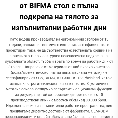
от BIFMA стол с пълна
подкрепа на тялото за
изпълнителни работни дни
Като водещ производител на ергономични столове от 13
години, нашият ергономичен изпълнителен офисен стол е
проектиран така, че да съответства естествената кривина на
човешкото тяло и осигурява целенасочена подкрепа на
лумбалната област, гърба и врата по време на работни дни от
8+ часа. Направен е от материали от най-високо качество
(кожа/мрежа, високоплътна пяна, масивни метали) и е
сертифициран от SGS, BIFMA, ISO 9001 и TÜV Rheinland, като е
изпълнил строгите изисквания за качество. С устойчива
метална основа, безшумно завъртане и опционални функции
за регулиране, той се произвежда чрез повече от 5
производствени линии с месечен обем над 80 000 броя.
Идеален за всички изпълнителни работни пространства, ние
предлагаме директно доставка от фабриката, OEM/ODM
персонализация и онлайн обслужване 24 часа в денонощието,