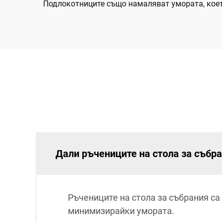
Подлокотниците също намаляват умората, коет
Дали ръчениците на стола за събр
Ръчениците на стола за събрания са
минимизирайки умората.