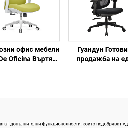
озни офис мебели
Гуандун Готови
 De Oficina Въртящ
продажба на е
е ергономичен
високообхватн
мпютърен офис
регулируеми оф
л Бюро Мрежест
столове с ергоно
тол със средна
мрежа Удобни ст
легалка за офис
за компютърни 
за офис
агат допълнителни функционалности, които подобряват уд