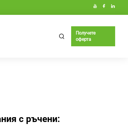
Получете
оферта
ания с ръчени: