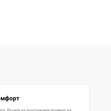
комфорт
та. Ръцете на участниците почиват на