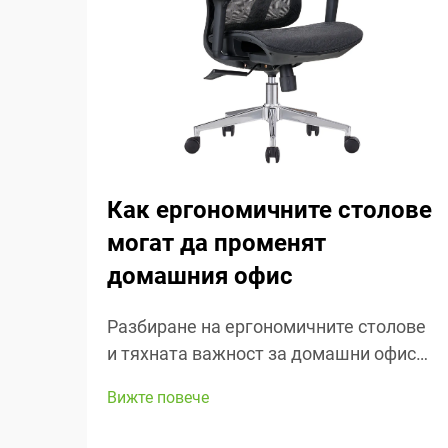
Как ергономичните столове
могат да променят
домашния офис
Разбиране на ергономичните столове
и тяхната важност за домашни офиси
Ергономичните столове се фокусират
Вижте повече
основно върху поддържането на
удобството на хората докато работят,