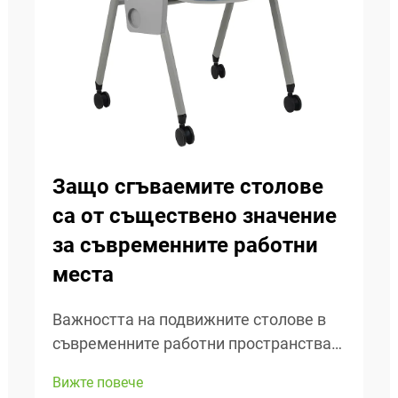
Защо сгъваемите столове
са от съществено значение
за съвременните работни
места
Важността на подвижните столове в
съвременните работни пространства
Днешните работни пространства се
Вижте повече
променят постоянно, затова е много