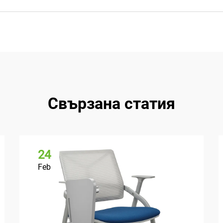
Свързана статия
24
Feb