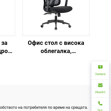
 за
Офис стол с висока
дро
облегалка,
и и
ергономичен, въртящ
исни
се, регулируем, цветен,
мична
изработен от PP
Заявка
олове
материал, за
бюра
конференции, шефски
Имейл
и секретарски стол от
Китай
обството на потребителя по време на срещата.
Тел.