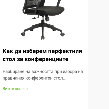
Как да изберем перфектния
Ва
стол за конференциите
об
Разбиране на важността при избора на
Раз
правилния конферентен стол
удо
Правилният избор на конферентни
Доб
Вижте повече
Вижт
столове прави голяма разлика, когато
наис
става въпрос за удобство и реално
и по
извършване на работа по време на
са с