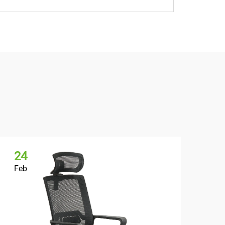
24
2
Feb
Fe