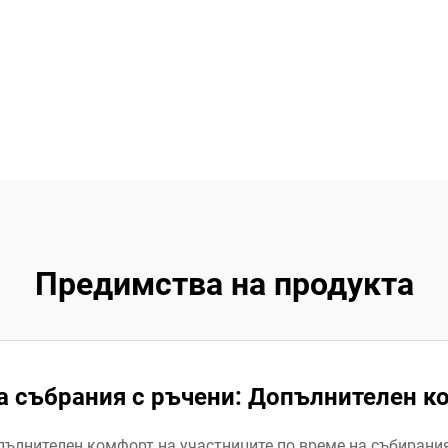
Предимства на продукта
а събрания с ръчени: Допълнителен 
пълнителен комфорт на участниците по време на събирания