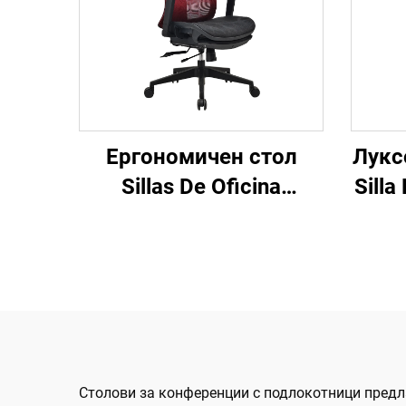
Ергономичен стол
Лукс
Sillas De Oficina
Silla
Модерен 4d
с
подлакътник Черна
ко
найлонова рамка
сто
Мрежа Ергономичен
с
офис на директора
об
Cadeira De Escritorio
Столови за конференции с подлокотници предл