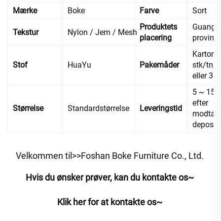
Mærke
Boke
Farve
Sort
Produktets
Guangd
Tekstur
Nylon / Jern / Mesh
placering
provins,
Karton, 
Stof
HuaYu
Pakemåder
stk/tn; 2
eller 3 s
5 ~ 15 
efter
Størrelse
Standardstørrelse
Leveringstid
modtage
deposi
Velkommen til>>Foshan Boke Furniture Co., Ltd. 
Hvis du ønsker prøver, kan du kontakte os~ 
Klik her for at kontakte os~ 