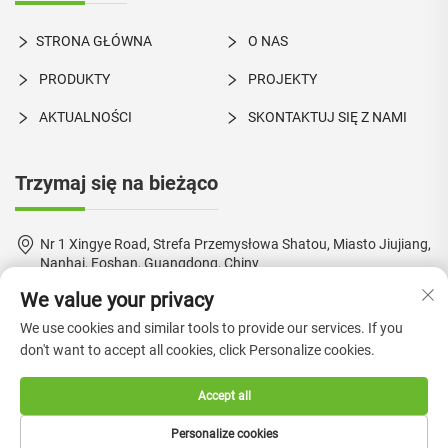
STRONA GŁÓWNA
O NAS
PRODUKTY
PROJEKTY
AKTUALNOŚCI
SKONTAKTUJ SIĘ Z NAMI
Trzymaj się na bieżąco
Nr 1 Xingye Road, Strefa Przemysłowa Shatou, Miasto Jiujiang,
Nanhai, Foshan, Guangdong, Chiny
We value your privacy
+86-18924550960
We use cookies and similar tools to provide our services. If you
[email protected]
don't want to accept all cookies, click Personalize cookies.
Accept all
Prawa autorskie © 2024 Foshan Boke Furniture Co., Ltd. —
Polityka
Personalize cookies
prywatności