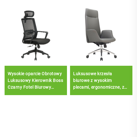
Wysokie oparcie Obrotowy
Luksusowe krzesła
Luksusowy Kierownik Boss
biurowe z wysokim
Czarny Fotel Biurowy
plecami, ergonomiczne, z
Siatkowy Personel Zadanie
podnoszącą funkcją,
Ergonomiczne Biurko
najlepsze meble biurowe z
Komputerowe Siatkowy
skóry PU
Fotel Biurowy