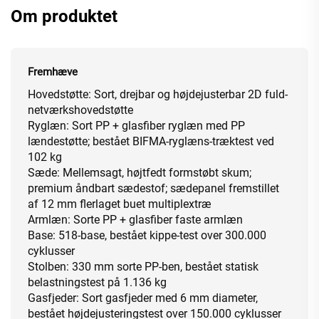
Om produktet
Fremhæve
Hovedstøtte: Sort, drejbar og højdejusterbar 2D fuld-
netværkshovedstøtte
Ryglæn: Sort PP + glasfiber ryglæn med PP
lændestøtte; bestået BIFMA-ryglæns-træktest ved
102 kg
Sæde: Mellemsagt, højtfedt formstøbt skum;
premium åndbart sædestof; sædepanel fremstillet
af 12 mm flerlaget buet multiplextræ
Armlæn: Sorte PP + glasfiber faste armlæn
Base: 518-base, bestået kippe-test over 300.000
cyklusser
Stolben: 330 mm sorte PP-ben, bestået statisk
belastningstest på 1.136 kg
Gasfjeder: Sort gasfjeder med 6 mm diameter,
bestået højdejusteringstest over 150.000 cyklusser