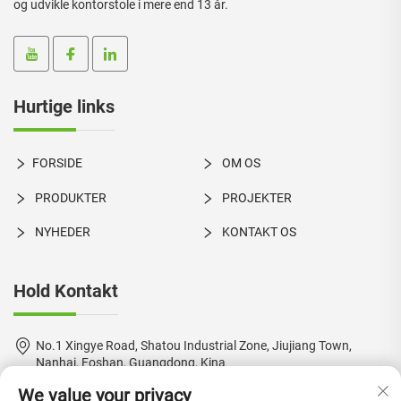
og udvikle kontorstole i mere end 13 år.
Hurtige links
FORSIDE
OM OS
PRODUKTER
PROJEKTER
NYHEDER
KONTAKT OS
Hold Kontakt
No.1 Xingye Road, Shatou Industrial Zone, Jiujiang Town,
Nanhai, Foshan, Guangdong, Kina
We value your privacy
+86-18924550960