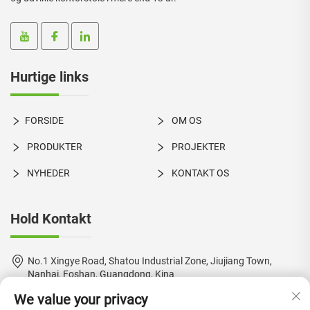
Hurtige links
FORSIDE
OM OS
PRODUKTER
PROJEKTER
NYHEDER
KONTAKT OS
Hold Kontakt
No.1 Xingye Road, Shatou Industrial Zone, Jiujiang Town,
Nanhai, Foshan, Guangdong, Kina
We value your privacy
+86-18924550960