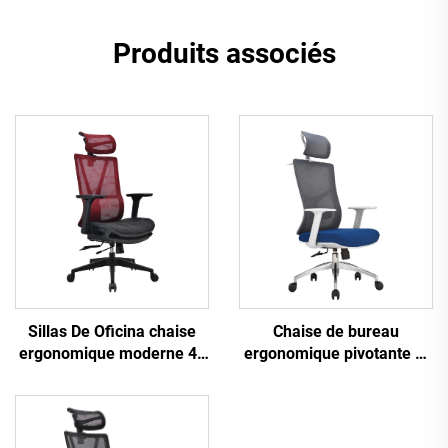
Produits associés
Sillas De Oficina chaise
Chaise de bureau
ergonomique moderne 4d
ergonomique pivotante et
accoudoir cadre en nylon
confortable en tissu maillé
noir maille ergonomique
pour tâches informatiques
bureau exécutif Cadeira
De Escritorio