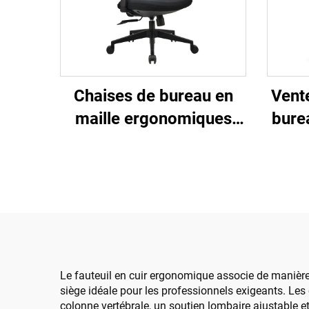
Vent
Chaises de bureau en
bure
maille ergonomiques
pla
ajustables à dossier haut
ma
en gros de Guangdong
haut
Chaise de bureau
man
confortable pour
ordinateur
Le fauteuil en cuir ergonomique associe de manière 
siège idéale pour les professionnels exigeants. Les
colonne vertébrale, un soutien lombaire ajustable e