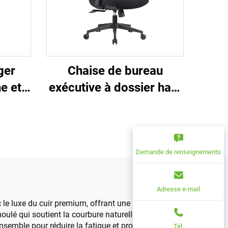
ger
Chaise de bureau
e et
exécutive à dossier haut
r de
Ergonomique Pivotante
haise
Ajustable Couleur PP
ille à
Matériau Chaise de
le
conférence Boss
Demande de renseignements
Secrétaire de Chine
Adresse e-mail
 le luxe du cuir premium, offrant une solution de
ulé qui soutient la courbure naturelle de la
ensemble pour réduire la fatigue et promouvoir une
Tél.