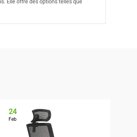
. Elle offre des options telles que
24
2
Feb
Fe