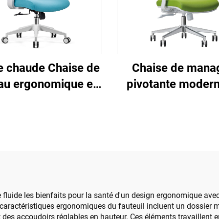
e chaude Chaise de
Chaise de mana
au ergonomique en
pivotante modern
stique à design en
luxueuse Mobilie
ille pivotante de
bureau en gros C
e qualité Chaise de
ergonomique en ma
ager du personnel
hauteur réglab
fluide les bienfaits pour la santé d'un design ergonomique avec
 caractéristiques ergonomiques du fauteuil incluent un dossier mo
t des accoudoirs réglables en hauteur. Ces éléments travaillent 