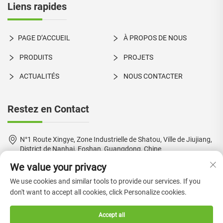
Liens rapides
PAGE D’ACCUEIL
À PROPOS DE NOUS
PRODUITS
PROJETS
ACTUALITÉS
NOUS CONTACTER
Restez en Contact
N°1 Route Xingye, Zone Industrielle de Shatou, Ville de Jiujiang,
District de Nanhai, Foshan, Guangdong, Chine
We value your privacy
+86-18924550960
We use cookies and similar tools to provide our services. If you
[email protected]
don't want to accept all cookies, click Personalize cookies.
Accept all