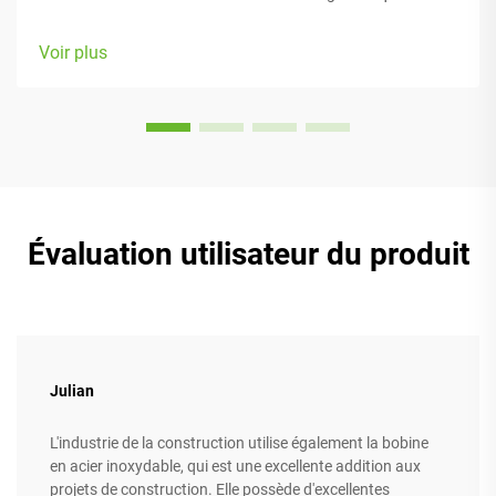
concentrent principalement sur le confort pendant le travail,
grâce à de nombreux éléments réglables adaptés à différents
Voir plus
types de morphologie et préférences. La plupart des modèles
sont équipés de...
Évaluation utilisateur du produit
Julian
L'industrie de la construction utilise également la bobine
en acier inoxydable, qui est une excellente addition aux
projets de construction. Elle possède d'excellentes