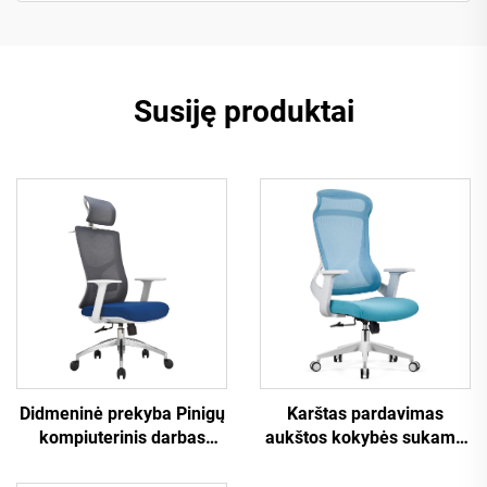
Susiję produktai
Karštas pardavimas
Didmeninė prekyba Pinigų
aukštos kokybės sukama
kompiuterinis darbas
tinklinė dizaino
Svirkštinis personalo
kompiuterio baldų
atsiguldytuvas Patogi