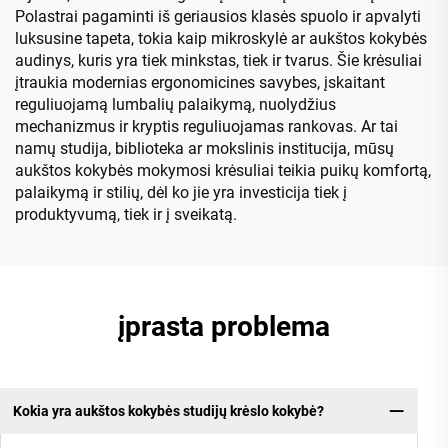
Polastrai pagaminti iš geriausios klasės spuolo ir apvalyti
luksusine tapeta, tokia kaip mikroskylė ar aukštos kokybės
audinys, kuris yra tiek minkstas, tiek ir tvarus. Šie krėsuliai
įtraukia modernias ergonomicines savybes, įskaitant
reguliuojamą lumbalių palaikymą, nuolydžius
mechanizmus ir kryptis reguliuojamas rankovas. Ar tai
namų studija, biblioteka ar mokslinis institucija, mūsų
aukštos kokybės mokymosi krėsuliai teikia puikų komfortą,
palaikymą ir stilių, dėl ko jie yra investicija tiek į
produktyvumą, tiek ir į sveikatą.
įprasta problema
Kokia yra aukštos kokybės studijų krėslo kokybė?