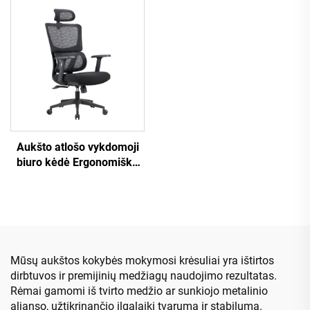
plastikinė ergonomiška
tinklinio audinio
biuro kėdė darbuotojų
ergonomiška biuro kėdė
vadovo kėdė.
Aukšto atlošo vykdomoji
biuro kėdė Ergonomiška
sukamoji reguliuojama
spalvota PP medžiaga
konferencijų bosų
sekretorių kėdė iš Kinijos
Mūsų aukštos kokybės mokymosi krėsuliai yra ištirtos
dirbtuvos ir premijinių medžiagų naudojimo rezultatas.
Rėmai gamomi iš tvirto medžio ar sunkiojo metalinio
aljanso, užtikrinančio ilgalaikį tvarumą ir stabilumą.