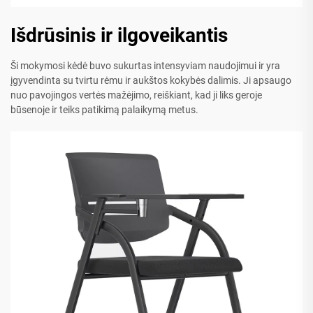
Išdrūsinis ir ilgoveikantis
Ši mokymosi kėdė buvo sukurtas intensyviam naudojimui ir yra
įgyvendinta su tvirtu rėmu ir aukštos kokybės dalimis. Ji apsaugo
nuo pavojingos vertės mažėjimo, reiškiant, kad ji liks geroje
būsenoje ir teiks patikimą palaikymą metus.