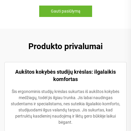
Gauti pasiūlymą
Produkto privalumai
Aukštos kokybės studijų krėslas: ilgalaikis
komfortas
Šis ergonominis studijų krėslas sukurtas iš aukštos kokybės
medžiagų, todėl jis ilgiau trunka. Jis labai naudingas
studentams ir specialistams, nes suteikia ilgalaikio komforto,
studijuodami ilgus valandų tarpus. Jis sukurtas, kad
pertruktų kasdieninį naudojimą ir liktų gero būklėje laikui
bėgant.