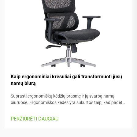
Kaip ergonominiai krėsuliai gali transformuoti jūsų
namų biurą
Suprasti ergonomiškų kėdžių prasmę ir jų svarbą namų
biuruose. Ergonomiškos kėdės yra sukurtos taip, kad padėtų
žmogui jaustis patogiai dirbant – jos turi daugybę
reguliuojamų dalių, kurios tinka skirtingam kūno tipui bei
PERŽIŪRĖTI DAUGIAU
pageidavimams. Daugelyje modelių yra...