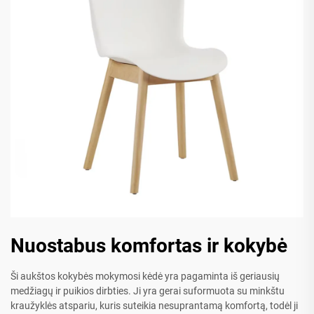
Nuostabus komfortas ir kokybė
Ši aukštos kokybės mokymosi kėdė yra pagaminta iš geriausių
medžiagų ir puikios dirbties. Ji yra gerai suformuota su minkštu
kraužyklės atspariu, kuris suteikia nesuprantamą komfortą, todėl ji