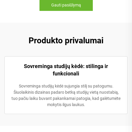
Gauti pasiūlymą
Produkto privalumai
Sovreminga studijų kėdė: stilinga ir
funkcionali
Sovreminga studijų kėdė sujungia stilį su patogumu.
Šiuolaikinis dizainas padaro betką studijų vietą nuostabią,
tuo pačiu laiku buvant pakankamai patogia, kad galėtumėte
mokytis ilgus laukus.