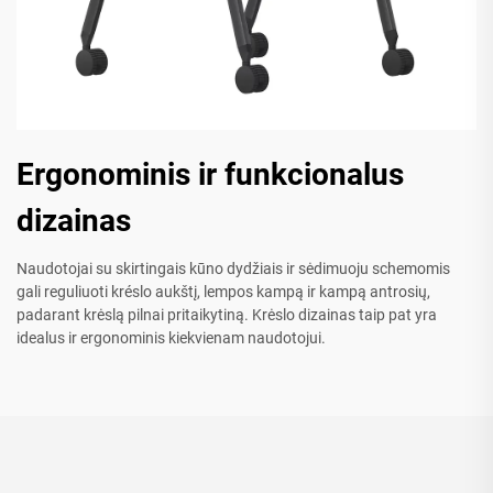
Ergonominis ir funkcionalus
dizainas
Naudotojai su skirtingais kūno dydžiais ir sėdimuoju schemomis
gali reguliuoti kréslo aukštį, lempos kampą ir kampą antrosių,
padarant krėslą pilnai pritaikytiną. Krėslo dizainas taip pat yra
idealus ir ergonominis kiekvienam naudotojui.