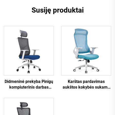
Susiję produktai
Karštas pardavimas
Didmeninė prekyba Pinigų
aukštos kokybės sukama
kompiuterinis darbas
tinklinė dizaino
Svirkštinis personalo
kompiuterio baldų
atsiguldytuvas Patogi
plastikinė ergonomiška
tinklinio audinio
biuro kėdė darbuotojų
ergonomiška biuro kėdė