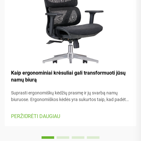
Kaip ergonominiai krėsuliai gali transformuoti jūsų
namų biurą
Suprasti ergonomiškų kėdžių prasmę ir jų svarbą namų
biuruose. Ergonomiškos kėdės yra sukurtos taip, kad padėtų
žmogui jaustis patogiai dirbant – jos turi daugybę
reguliuojamų dalių, kurios tinka skirtingam kūno tipui bei
PERŽIŪRĖTI DAUGIAU
pageidavimams. Daugelyje modelių yra...