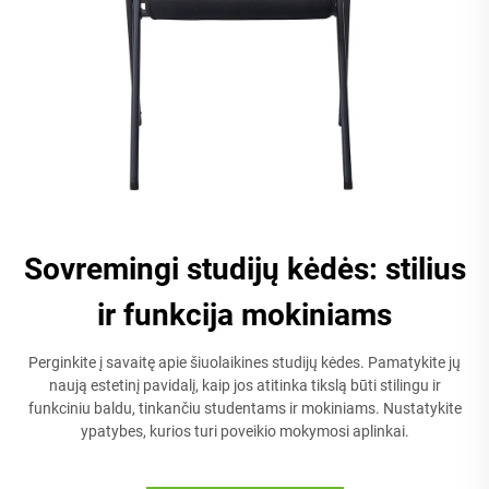
Sovremingi studijų kėdės: stilius
ir funkcija mokiniams
Perginkite į savaitę apie šiuolaikines studijų kėdes. Pamatykite jų
naują estetinį pavidalį, kaip jos atitinka tikslą būti stilingu ir
funkciniu baldu, tinkančiu studentams ir mokiniams. Nustatykite
ypatybes, kurios turi poveikio mokymosi aplinkai.