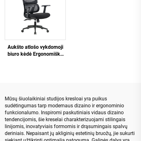
vadovo kėdė.
Aukšto atlošo vykdomoji
biuro kėdė Ergonomiška
sukamoji reguliuojama
spalvota PP medžiaga
konferencijų bosų
sekretorių kėdė iš Kinijos
Mūsų šiuolaikiniai studijos kresloai yra puikus
sudėtingumas tarp modernaus dizaino ir ergonominio
funkcionalumo. Inspiromi paskutiniais vidaus dizaino
tendencijomis, šie kreselai charakterizuojami stilingais
linijomis, inovatyviais formomis ir drąsumingais spalvų
deriniais. Nepaisant jų akliginių estetinių bruožų, jie sukurti
siekiant užtikrinti optimalią patogumą. Galinės dalys yra