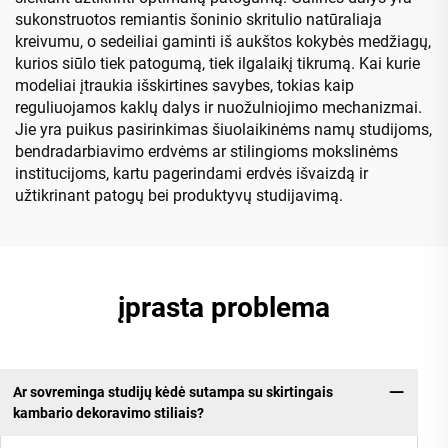
sukonstruotos remiantis šoninio skritulio natūraliaja
kreivumu, o sedeiliai gaminti iš aukštos kokybės medžiagų,
kurios siūlo tiek patogumą, tiek ilgalaikį tikrumą. Kai kurie
modeliai įtraukia išskirtines savybes, tokias kaip
reguliuojamos kaklų dalys ir nuožulniojimo mechanizmai.
Jie yra puikus pasirinkimas šiuolaikinėms namų studijoms,
bendradarbiavimo erdvėms ar stilingioms mokslinėms
institucijoms, kartu pagerindami erdvės išvaizdą ir
užtikrinant patogų bei produktyvų studijavimą.
įprasta problema
Ar sovreminga studijų kėdė sutampa su skirtingais
kambario dekoravimo stiliais?