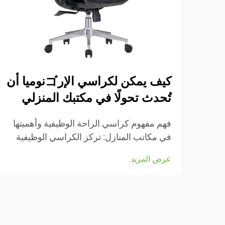
كيف يمكن لكراسي الإرゴنوميا أن
تُحدث تحولًا في مكتبك المنزلي
فهم مفهوم كراسي الراحة الوظيفية وأهميتها
في مكاتب المنازل: تركز الكراسي الوظيفية
بشكل كبير على الحفاظ على راحة الأشخاص
عرض المزيد
أثناء العمل، وهي مزودة بعديد من الأجزاء
القابلة للتعديل التي تناسب أنواع الجسم
المختلفة والرغبات الشخصية. تأتي معظم
النماذج مزودة بـ...