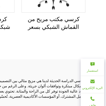
كرس
كرسي مكتب مريح من
شبكي
القماش الشبكي بسعر
للبيع
الجملة رخيص لوظائف
الكمبيوتر، كرسي مكتب
دوار مريح من القماش
الشبكي
استفسار
كراسي الدراسة الحديثة لدينا هي مزيج مثالي بين التصم
وأشكال مبتكرة وتوافقات ألوان جريئة. وعلى الرغم من جما
البريد الإلكتروني
مواد عالية الجودة توفر كل من الراحة والمتانة. تحتوي بع
العمل المشترك، أو المؤسسات الأكاديمية العصرية، تُحسّ
هاتف