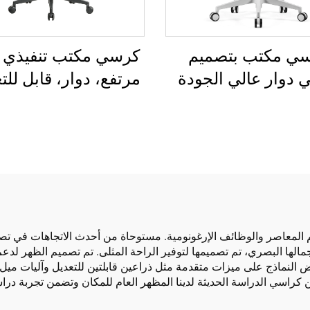
ي مكتب بتصميم
كرسي مكتب تنفيذي 
 دوار عالي الجودة
مرتفع، دوار، قابل للت
 الساخن كرسي إداري
مصنوع
بلاستيكي مريح
الملونة، كرسي مؤت
للمدير أو السكرتير
الصين
يم المعاصر والوظائف الإرغونومية. مستوحاة من أحدث الاتجاهات في ت
لها البصري، تم تصميمها لتوفير الراحة المثلى. تم تصميم الظهر لدعم ا
ض النماذج على ميزات متقدمة مثل ذراعين قابلتين للتعديل وآليات ميل.
ن كراسي الدراسة الحديثة لدينا المظهر العام للمكان وتضمن تجربة درا