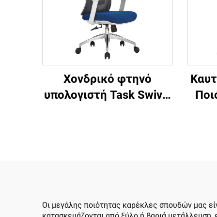
Καυτ
Χονδρικό φτηνό
Ποι
υπολογιστή Task Swivel
Δι
Staff Recliner Άνετο
Έπ
ύφασμα από πλέγμα
Πλα
εργονομική καρέκλα
Κα
γραφείου
Κα
Οι μεγάλης ποιότητας καρέκλες σπουδών μας εί
κατασκευάζονται από ξύλο ή βαριά μετάλλευση, 