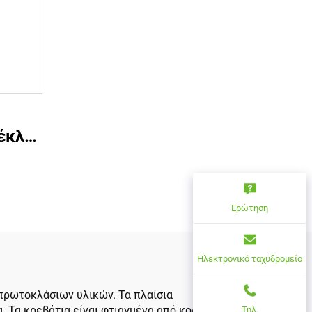
η
έκλα
μική
Ερώτηση
ό PP
ικό
Ηλεκτρονικό ταχυδρομείο
έκλα
πρωτοκλάσιων υλικών. Τα πλαίσια
. Τα κρεβάτια είναι φτιαγμένα από κορυφαίας
Τηλ.