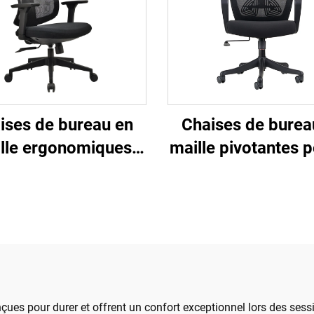
ises de bureau en
Chaises de burea
lle ergonomiques
maille pivotantes p
ables à dossier haut
personnel de conf
gros de Guangdong
exécutif à dossier 
haise de bureau
domicile Vente en
onfortable pour
Chaises promotion
ordinateur
çues pour durer et offrent un confort exceptionnel lors des sess