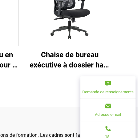
u en
Chaise de bureau
our le
exécutive à dossier haut
érence
Ergonomique Pivotante
haut à
Ajustable Couleur PP
Demande de renseignements
 gros
Matériau Chaise de
nelles
conférence Boss
Secrétaire de Chine
Adresse e-mail
ions de formation. Les cadres sont fabriqués à
Tél.