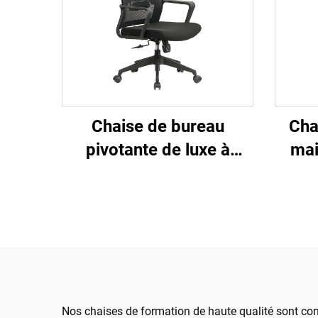
Chaise de bureau
Cha
pivotante de luxe à
mai
dossier haut noire en
ajust
maille pour tâches de
en 
personnel, bureau
C
d'ordinateur
c
ergonomique en maille
Nos chaises de formation de haute qualité sont con