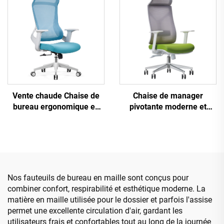
ergonomique en maille
Vente chaude Chaise de
Chaise de manager
bureau ergonomique en
pivotante moderne et
plastique à design en
luxueuse Mobilier de
maille pivotante de haute
bureau en gros Chaise
qualité Chaise de manager
ergonomique en maille à
du personnel
hauteur réglable
Nos fauteuils de bureau en maille sont conçus pour
combiner confort, respirabilité et esthétique moderne. La
matière en maille utilisée pour le dossier et parfois l'assise
permet une excellente circulation d'air, gardant les
utilisateurs frais et confortables tout au long de la journée