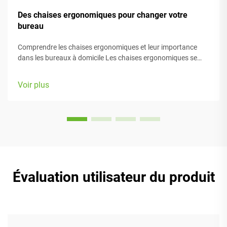
Des chaises ergonomiques pour changer votre
bureau
Comprendre les chaises ergonomiques et leur importance
dans les bureaux à domicile Les chaises ergonomiques se
concentrent principalement sur le confort pendant le travail,
grâce à de nombreux éléments réglables adaptés à différents
Voir plus
types de morphologie et préférences. La plupart des modèles
sont équipés de...
Évaluation utilisateur du produit