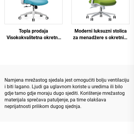
Topla prodaja
Moderni luksuzni stolica
Visokokvalitetna okretna
za menadžere s okretnim
mreža Dizajn računara
vratima
Namještaj plastični
ergonomski uredni stolac
Namjena mrežastog sjedala jest omogućiti bolju ventilaciju
i biti lagano. Ljudi ga uglavnom koriste u uredima ili bilo
gdje tamo gdje moraju dugo sjediti. Korištenje mrežastog
materijala sprečava patuljenje, pa time olakšava
neprijatnosti prilikom dugog sjednja.