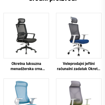
Okretna luksuzna
Veleprodajni jeftini
menadžerska crna
računalni zadatak Okretni
uredska stolica s visokim
naslonjač za osoblje
naslonom za osoblje
Udobna ergonomska
Zadatak Ergonomski
uredska stolica od
računalni stol Mrežasta
mrežaste tkanine
uredska stolica