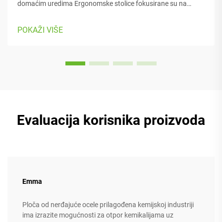
domaćim uredima Ergonomske stolice fokusirane su na
održavanje udobnosti osobe tijekom rada, s brojnim
regulabilnim dijelovima koji se prilagođavaju različitim
POKAŽI VIŠE
tipovima tijela i preferencijama. Većina modela dolazi s...
Evaluacija korisnika proizvoda
Emma
Ploča od nerđajuće ocele prilagođena kemijskoj industriji
ima izrazite mogućnosti za otpor kemikalijama uz