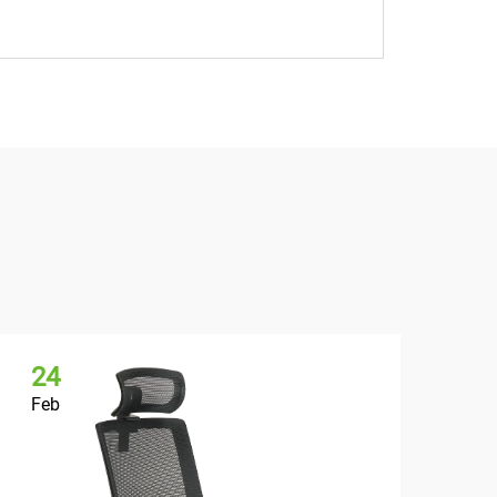
24
2
Feb
Fe