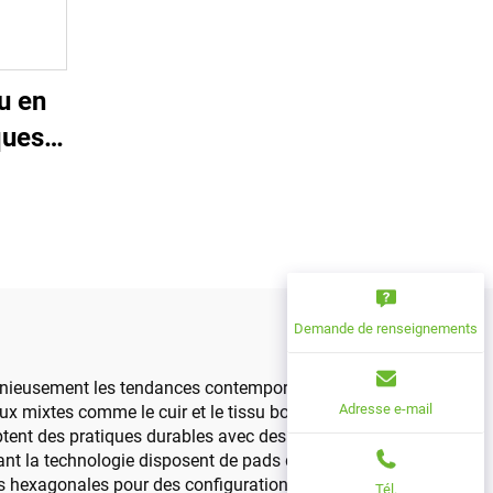
u en
ques
r haut
dong
au
ur
Demande de renseignements
monieusement les tendances contemporaines et des
Adresse e-mail
x mixtes comme le cuir et le tissu bouclé, ainsi
tent des pratiques durables avec des revêtements
rant la technologie disposent de pads de recharge
res hexagonales pour des configurations dynamiques
Tél.