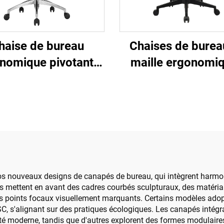
haise de bureau
Chaises de burea
nomique pivotante
maille ergonomi
onfortable en tissu
ajustables à dossie
illé pour tâches
en gros de Guang
informatiques
Chaise de bure
confortable po
ordinateur
 nos nouveaux designs de canapés de bureau, qui intègrent har
es mettent en avant des cadres courbés sculpturaux, des matériau
s points focaux visuellement marquants. Certains modèles adop
 FSC, s'alignant sur des pratiques écologiques. Les canapés intég
vité moderne, tandis que d'autres explorent des formes modulai