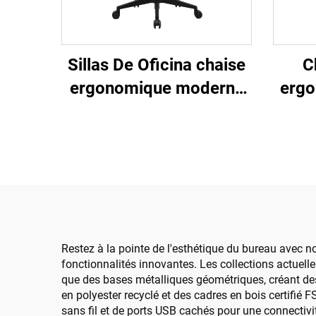
Sillas De Oficina chaise
C
ergonomique moderne
ergo
4d accoudoir cadre en
et c
nylon noir maille
ma
ergonomique bureau
exécutif Cadeira De
Escritorio
Restez à la pointe de l'esthétique du bureau avec
fonctionnalités innovantes. Les collections actuell
que des bases métalliques géométriques, créant de
en polyester recyclé et des cadres en bois certifié
sans fil et de ports USB cachés pour une connecti