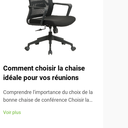
Comment choisir la chaise
L'i
idéale pour vos réunions
les
Comprendre l'importance du choix de la
Comp
bonne chaise de conférence Choisir la
les 
bonne chaise de conférence fait toute la
chai
Voir plus
Voir 
différence en matière de confort et de
inci
productivité lors de ces longues réunions
espa