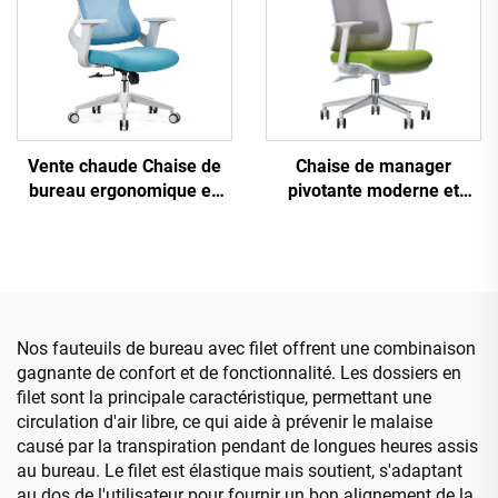
Vente chaude Chaise de
Chaise de manager
bureau ergonomique en
pivotante moderne et
plastique à design en
luxueuse Mobilier de
maille pivotante de haute
bureau en gros Chaise
qualité Chaise de manager
ergonomique en maille à
du personnel
hauteur réglable
Nos fauteuils de bureau avec filet offrent une combinaison
gagnante de confort et de fonctionnalité. Les dossiers en
filet sont la principale caractéristique, permettant une
circulation d'air libre, ce qui aide à prévenir le malaise
causé par la transpiration pendant de longues heures assis
au bureau. Le filet est élastique mais soutient, s'adaptant
au dos de l'utilisateur pour fournir un bon alignement de la