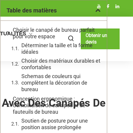
Table des matières
Choisir le canapé de bureau parfait
TUALITÉS
Obtenir un
pour votre espace
devis
Déterminer la taille et la forme
idéales
Choisir des matériaux durables et
confortables
Schemas de couleurs qui
complètent la décoration de
bureau
Conception ergonomique :
t Avec Des Canapés De
Combinaison de canapés et de
fauteuils de bureau
Soutien de posture pour une
position assise prolongée