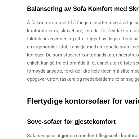
Balansering av Sofa Komfort med Sk
Å få kontorrommet til å fungere starter med å velge 
kontorstoler og skrivebord, i stedet for å virke som 
faktisk beveger seg og sitter i løpet av dagen. Tenk p
en ergonomisk stol, kanskje med en koselig sofa i nær
kolleger. De som studerer kontorlandskap, understreke
enkelt kan gå fra ett område til et annet uten å føle s
fornøyde ansatte, fordi de ikke hele tiden må slite m
oppgaver utført raskere og medarbeiderne føler seg ge
Flertydige kontorsofaer for var
Sove-sofaer for gjestekomfort
Sofa-sengene utgjør en utmerket tilleggsdel i kontoro