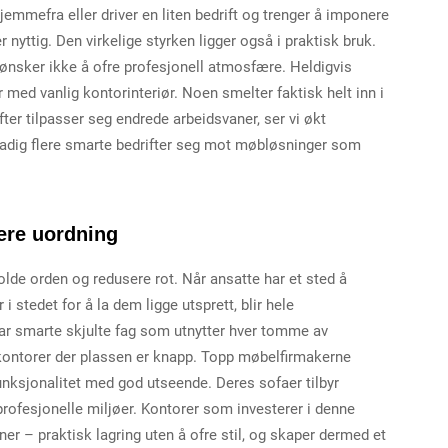
hjemmefra eller driver en liten bedrift og trenger å imponere
nyttig. Den virkelige styrken ligger også i praktisk bruk.
ønsker ikke å ofre profesjonell atmosfære. Heldigvis
 med vanlig kontorinteriør. Noen smelter faktisk helt inn i
fter tilpasser seg endrede arbeidsvaner, ser vi økt
stadig flere smarte bedrifter seg mot møbløsninger som
sere uordning
olde orden og redusere rot. Når ansatte har et sted å
stedet for å la dem ligge utsprett, blir hele
r smarte skjulte fag som utnytter hver tomme av
e kontorer der plassen er knapp. Topp møbelfirmakerne
ksjonalitet med god utseende. Deres sofaer tilbyr
 profesjonelle miljøer. Kontorer som investerer i denne
ner – praktisk lagring uten å ofre stil, og skaper dermed et