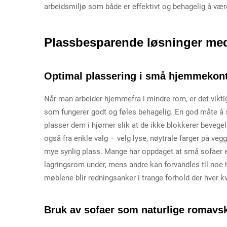
arbeidsmiljø som både er effektivt og behagelig å være
Plassbesparende løsninger me
Optimal plassering i små hjemmekon
Når man arbeider hjemmefra i mindre rom, er det vikti
som fungerer godt og føles behagelig. En god måte å 
plasser dem i hjørner slik at de ikke blokkerer beve
også fra enkle valg – velg lyse, nøytrale farger på veg
mye synlig plass. Mange har oppdaget at små sofaer er
lagringsrom under, mens andre kan forvandles til noe he
møblene blir redningsanker i trange forhold der hver kva
Bruk av sofaer som naturlige romavsk