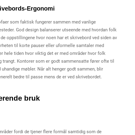
rivebords-Ergonomi
sofaer som faktisk fungerer sammen med vanlige
utesteder. God design balanserer utseende med hvordan folk
å de oppstillingene hvor noen har et skrivebord ved siden av
heten til korte pauser eller uformelle samtaler med
r hele tiden hvor viktig det er med områder hvor folk
eg trangt. Kontorer som er godt sammensatte fører ofte til
ed uhandige møbler. Når alt henger godt sammen, blir
nerelt bedre til passe mens de er ved skrivebordet.
ierende bruk
mråder fordi de tjener flere formål samtidig som de