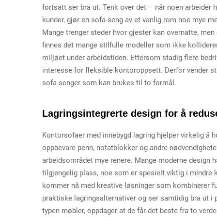
fortsatt ser bra ut. Tenk over det – når noen arbeider 
kunder, gjør en sofa-seng av et vanlig rom noe mye mer 
Mange trenger steder hvor gjester kan overnatte, men 
finnes det mange stilfulle modeller som ikke kolliderer
miljøet under arbeidstiden. Ettersom stadig flere bedri
interesse for fleksible kontoroppsett. Derfor vender 
sofa-senger som kan brukes til to formål.
Lagringsintegrerte design for å redu
Kontorsofaer med innebygd lagring hjelper virkelig å h
oppbevare penn, notatblokker og andre nødvendigheter i 
arbeidsområdet mye renere. Mange moderne design ha
tilgjengelig plass, noe som er spesielt viktig i mindr
kommer nå med kreative løsninger som kombinerer fun
praktiske lagringsalternativer og ser samtidig bra ut i
typen møbler, oppdager at de får det beste fra to verde