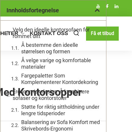
Innholdsfortegnelse
Velg den ideelle kontorsofaen for
YHETER
KONTAKT OSS
Få et tilbud
rommet ditt
Å bestemme den ideelle
størrelsen og formen
Å velge varige og komfortable
materialer
Fargepaletter Som
Komplementerer Kontordekoring
 Med Kontorsopper
Ergonomisk design: Å kombinere
sofaser og kontorstoler
Støtte for riktig sittholdning under
lengre tidsperioder
Balansering av Sofa Komfort med
Skrivebords-Ergonomi