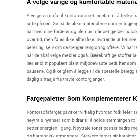
Å velge varige og komfortable materia
Å velge en sofa til kontorrommet innebærer å tenke på
sitte på den. Se på de ulike materialene som er tilgjen
har hver sine fordeler og ulemper når det gjelder holdb
over tid, men føles ikke alltid like invitrende ut for 
berøring, selv om de trenger rengjøring oftere. Vi har 
når de skal velge møbler også. Bærekraftige stoffer la
lær er blitt populært blant miljøbevisste bedrifter som
pausene. Og ikke glem å legge til de spesielle belegg
daglig slitasje fra travle kontorgjenger.
Fargepaletter Som Komplementerer K
Kontorsofafarger påvirker virkelig hvordan folk føler s
nøytrale nyanser som bidrar til å holde stemningen rol
setter energien i gang. Nøytrale toner passer bedre 
og harmonisk atmosfære. Sterkere farger gir karakter 