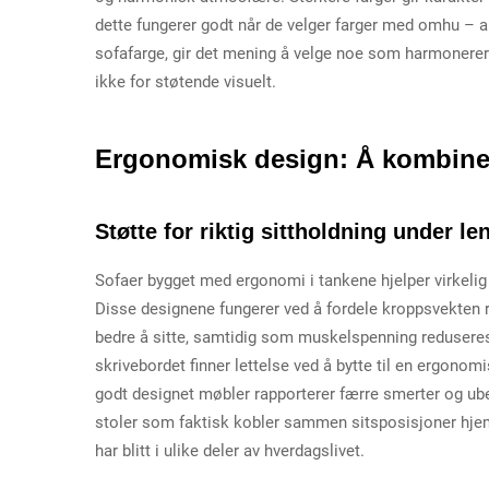
dette fungerer godt når de velger farger med omhu – a
sofafarge, gir det mening å velge noe som harmonerer
ikke for støtende visuelt.
Ergonomisk design: Å kombiner
Støtte for riktig sittholdning under le
Sofaer bygget med ergonomi i tankene hjelper virkelig
Disse designene fungerer ved å fordele kroppsvekten ri
bedre å sitte, samtidig som muskelspenning reduseres
skrivebordet finner lettelse ved å bytte til en ergono
godt designet møbler rapporterer færre smerter og u
stoler som faktisk kobler sammen sitsposisjoner hjem
har blitt i ulike deler av hverdagslivet.