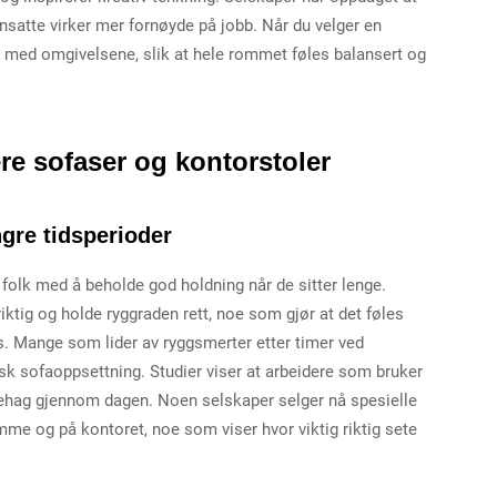
nsatte virker mer fornøyde på jobb. Når du velger en
 med omgivelsene, slik at hele rommet føles balansert og
e sofaser og kontorstoler
ngre tidsperioder
 folk med å beholde god holdning når de sitter lenge.
ktig og holde ryggraden rett, noe som gjør at det føles
. Mange som lider av ryggsmerter etter timer ved
misk sofaoppsettning. Studier viser at arbeidere som bruker
behag gjennom dagen. Noen selskaper selger nå spesielle
me og på kontoret, noe som viser hvor viktig riktig sete