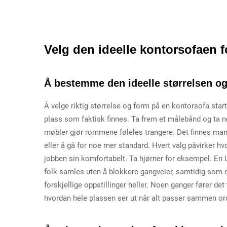
Velg den ideelle kontorsofaen f
Å bestemme den ideelle størrelsen o
Å velge riktig størrelse og form på en kontorsofa sta
plass som faktisk finnes. Ta frem et målebånd og ta n
møbler gjør rommene føleles trangere. Det finnes man
eller å gå for noe mer standard. Hvert valg påvirker 
jobben sin komfortabelt. Ta hjørner for eksempel. En L
folk samles uten å blokkere gangveier, samtidig som d
forskjellige oppstillinger heller. Noen ganger fører det
hvordan hele plassen ser ut når alt passer sammen ord