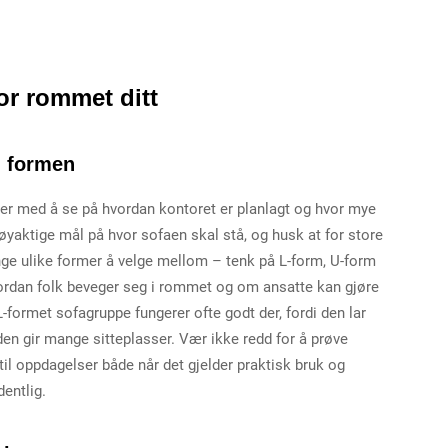
or rommet ditt
g formen
rter med å se på hvordan kontoret er planlagt og hvor mye
øyaktige mål på hvor sofaen skal stå, og husk at for store
ge ulike former å velge mellom – tenk på L-form, U-form
hvordan folk beveger seg i rommet og om ansatte kan gjøre
-formet sofagruppe fungerer ofte godt der, fordi den lar
en gir mange sitteplasser. Vær ikke redd for å prøve
 til oppdagelser både når det gjelder praktisk bruk og
entlig.