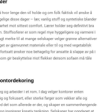
ler
 hvor lenge den vil holde og om folk faktisk vil ønske å
gelige disse dager – lær, vanlig stoff og syntetiske blander
arhet mot sittest comfort. Lærer holder seg definitivt bra
noen. Stoffsoferer er som regel mye hyggeligere og varmere i
lagt merke til at mange selskaper velger grønne alternativer
get av gjenvunnet materiale eller til og med vegetabilsk
 fortsatt ønsker noe behagelig for ansatte å slappe av på i
 som gir beskyttelse mot flekker dersom sofaen må tåle
ontordekoring
eg og arbeider i et rom. I dag velger kontorer enten
ig og fokusert, eller sterke farger som vekker alle og
med det som allerede er der, og skaper en sammenhengende
og inspirerer kreativ tenkning. Selskaper har oppdaget at