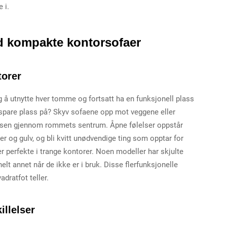
 i.
d kompakte kontorsofaer
torer
g å utnytte hver tomme og fortsatt ha en funksjonell plass
spare plass på? Skyv sofaene opp mot veggene eller
gelsen gjennom rommets sentrum. Åpne følelser oppstår
ger og gulv, og bli kvitt unødvendige ting som opptar for
 perfekte i trange kontorer. Noen modeller har skjulte
lt annet når de ikke er i bruk. Disse flerfunksjonelle
dratfot teller.
illelser