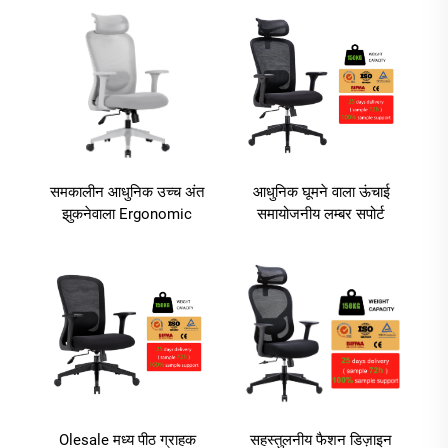
ऑफिस डेस्क फर्नीचर के लिए
कार्यकारी उपयोग के लिए
ऑफिस फर्नीचर, सिलास डी
ओफिसिना
समकालीन आधुनिक उच्च अंत
आधुनिक घूमने वाला ऊंचाई
झुकनेवाला Ergonomic
समायोजनीय लम्बर सपोर्ट
कार्यालय कुर्सी कुंडा समायोजन
एरगोनॉमिक कुर्सी मेश ऑफिस
के साथ कार्यकारी बच्चों के
पीछे का तकनीकी कुर्सी काम के
उपयोग के लिए Foshan में
लिए
Olesale मध्य पीठ ग्राहक
सहस्तुलनीय फैशन डिज़ाइन