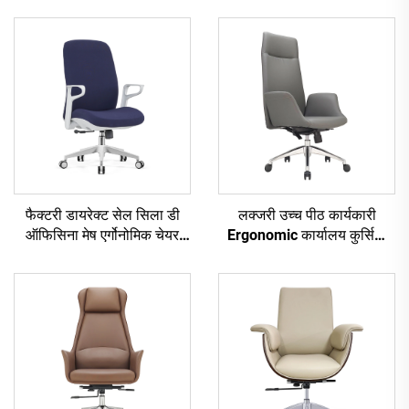
फैक्टरी डायरेक्ट सेल सिला डी
लक्जरी उच्च पीठ कार्यकारी
ऑफिसिना मेष एर्गोनोमिक चेयर
Ergonomic कार्यालय कुर्सियां
टास्क स्विवेल ऑफिस चेयर स्टाफ
लिफ्ट समारोह सर्वश्रेष्ठ पु चमड़े
के लिए मध्य बैक कंप्यूटर ऑफिस
कार्यालय फर्नीचर कुर्सी
चेयर