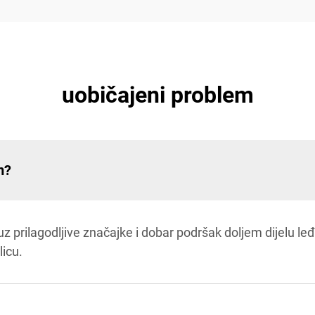
uobičajeni problem
m?
uz prilagodljive značajke i dobar podršak doljem dijelu le
licu.