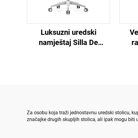
Luksuzni uredski
Ve
namještaj Silla De
r
Oficina Okretna
Okr
ergonomska
kompjutorska uredska
erg
stolica koja se okreće
st
Stol mrežasta stolica
srednjeg naslona za ured
Za osobu koja traži jednostavnu uredski stolicu, ku
značajke drugih skupljih stolica, ali ipak mogu bit