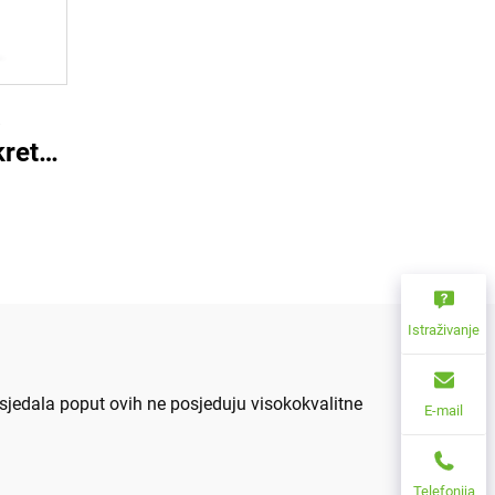
a
kretna
unara
čni
dni
Istraživanje
 sjedala poput ovih ne posjeduju visokokvalitne
E-mail
Telefonija