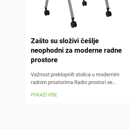
Zašto su složivi češlje
neophodni za moderne radne
prostore
Važnost preklopnih stolica u modernim
radnim prostorima Radni prostori se
danas stalno mijenjaju, pa je sposobnost
POKAŽI VIŠE
prilagodbe iznimno važna. Preklopne
stolice olakšavaju premještanje stvari
kad god moramo prelaziti s jednog
zadatka na drugi ili prilagoditi prostor...