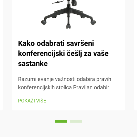
Kako odabrati savršeni
konferencijski češlj za vaše
sastanke
Razumijevanje važnosti odabira pravih
konferencijskih stolica Pravilan odabir
konferencijskih stolica čini ogromnu
POKAŽI VIŠE
razliku kada je u pitanju udobnost i
produktivnost tijekom onih dugih
sastanaka koji se čine beskrajnima...