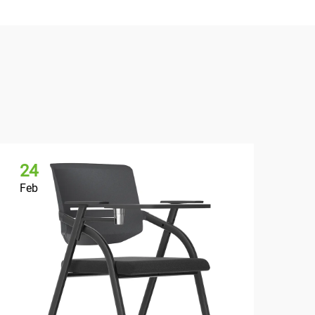
24
2
Feb
Fe