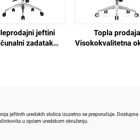
Topla prodaj
leprodajni jeftini
Visokokvalitetna o
ačunalni zadatak
mreža Dizajn rač
etni naslonjač za
Namještaj plasti
osoblje Udobna
ergonomski ure
onomska uredska
stolac
olica od mrežaste
tkanine
pnja jeftinih uredskih stolica izuzetno se preporučuje. Dostupna
i učinkovita u općem uredskom okruženju.