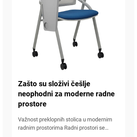
Zašto su složivi češlje
neophodni za moderne radne
prostore
Važnost preklopnih stolica u modernim
radnim prostorima Radni prostori se
danas stalno mijenjaju, pa je sposobnost