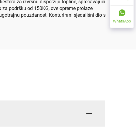
estera za izvrsnu disperziju topline, sprečavajući
no za podršku od 150KG, ove opreme prolaze
dugotrajnu pouzdanost. Konturirani sjedališni dio s
WhatsApp