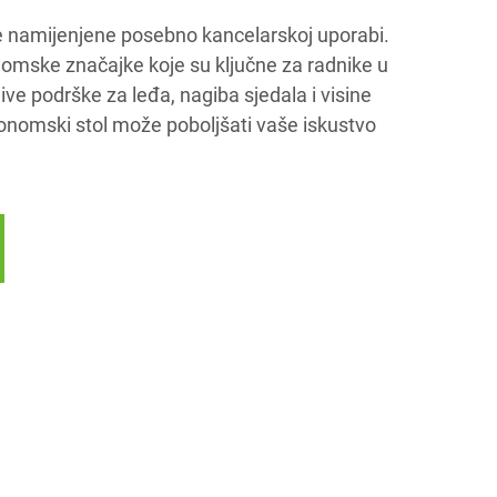
e namijenjene posebno kancelarskoj uporabi.
nomske značajke koje su ključne za radnike u
jive podrške za leđa, nagiba sjedala i visine
onomski stol može poboljšati vaše iskustvo