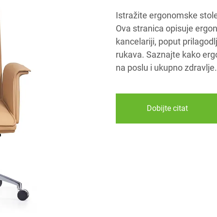
Istražite ergonomske stol
Ova stranica opisuje ergo
kancelariji, poput prilagodl
rukava. Saznajte kako erg
na poslu i ukupno zdravlje.
Dobijte citat