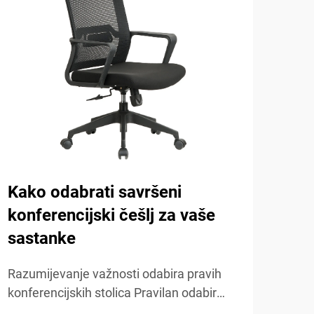
Kako odabrati savršeni
Važ
konferencijski češlj za vaše
češ
sastanke
Razu
stol
Razumijevanje važnosti odabira pravih
zais
konferencijskih stolica Pravilan odabir
POKA
pros
konferencijskih stolica čini ogromnu