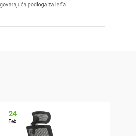
dgovarajuća podloga za leđa
24
2
Feb
Fe