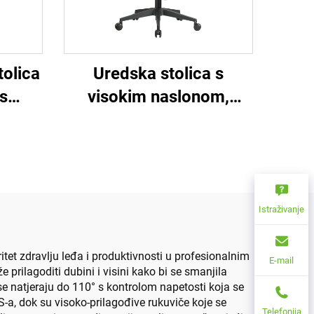
tolica
Uredska stolica s
s
visokim naslonom,
ma
ergonomska, okretna,
podesiva, šarena, PP
materijal, konferencijska
stolica za šefa tajnicu iz
Kine
Istraživanje
tet zdravlju leđa i produktivnosti u profesionalnim
E-mail
prilagoditi dubini i visini kako bi se smanjila
 natjeraju do 110° s kontrolom napetosti koja se
S-a, dok su visoko-prilagođive rukuviče koje se
Telefonija