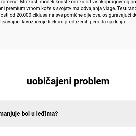
na ramena. Mrežasti modeli koriste mrežu od visokoprugovitog poli
jeni premium vrhom kože s svojstvima odvajanja vlage. Testira
jnosti od 20.000 ciklusa na sve pomične dijelove, osiguravajući 
šavajući krvožarenje tijekom produženih perioda sjedenja.
uobičajeni problem
smanjuje bol u leđima?