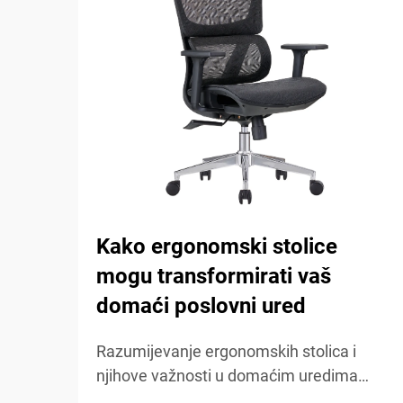
Kako ergonomski stolice
mogu transformirati vaš
domaći poslovni ured
Razumijevanje ergonomskih stolica i
njihove važnosti u domaćim uredima
Ergonomske stolice fokusirane su na