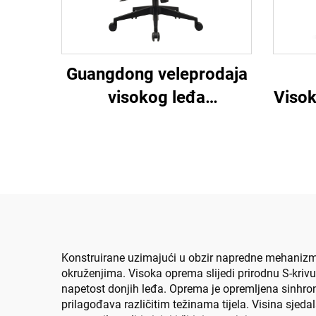
Guangdong veleprodaja
Visok
visokog leđa
mrež
prilagodljiva
Na
ergonomska mreža
er
uredske stolice udobna
stolica za računare za
ured
Konstruirane uzimajući u obzir napredne mehanizme l
okruženjima. Visoka oprema slijedi prirodnu S-krivu
napetost donjih leđa. Oprema je opremljena sinhr
prilagođava različitim težinama tijela. Visina sjed