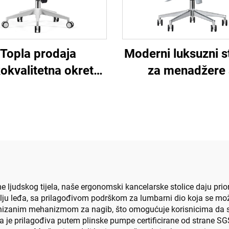
Topla prodaja
Moderni luksuzni s
okvalitetna okretna
za menadžere 
a Dizajn računara
okretnim vrati
mještaj plastični
gonomski uredni
stolac
judskog tijela, naše ergonomski kancelarske stolice daju priori
lju leđa, sa prilagođivom podrškom za lumbarni dio koja se može 
onizanim mehanizmom za nagib, što omogućuje korisnicima da se
ala je prilagođiva putem plinske pumpe certificirane od strane SG