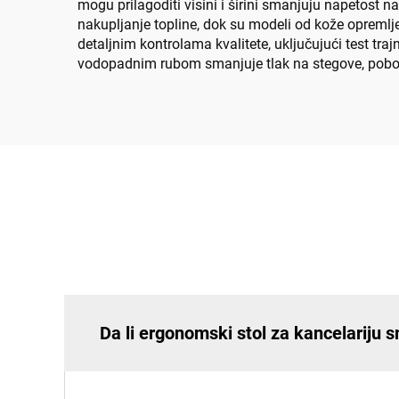
mogu prilagoditi visini i širini smanjuju napetost 
nakupljanje topline, dok su modeli od kože opreml
detaljnim kontrolama kvalitete, uključujući test tra
vodopadnim rubom smanjuje tlak na stegove, pobolj
Da li ergonomski stol za kancelariju 