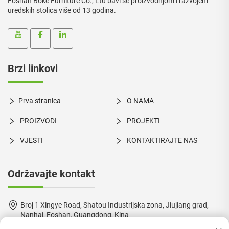
Foshan Boke Furniture Co., Ltd bavi se proizvodnjom i razvojem
uredskih stolica više od 13 godina.
Brzi linkovi
Prva stranica
O NAMA
PROIZVODI
PROJEKTI
VJESTI
KONTAKTIRAJTE NAS
Održavajte kontakt
Broj 1 Xingye Road, Shatou Industrijska zona, Jiujiang grad,
Nanhai, Foshan, Guangdong, Kina