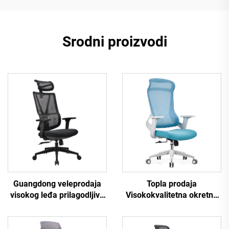
Srodni proizvodi
Topla prodaja
Guangdong veleprodaja
Visokokvalitetna okretna
visokog leđa prilagodljiva
mreža Dizajn računara
ergonomska mreža
Namještaj plastični
uredske stolice udobna
ergonomski uredni stolac
stolica za računare za