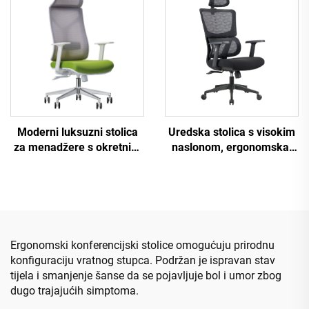
ured
Moderni luksuzni stolica
Uredska stolica s visokim
za menadžere s okretnim
naslonom, ergonomska,
vratima
okretna, podesiva, šarena,
PP materijal,
konferencijska stolica za
šefa tajnicu iz Kine
Ergonomski konferencijski stolice omogućuju prirodnu
konfiguraciju vratnog stupca. Podržan je ispravan stav
tijela i smanjenje šanse da se pojavljuje bol i umor zbog
dugo trajajućih simptoma.