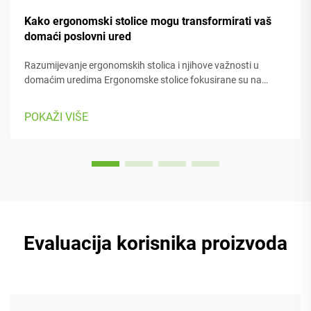
Kako ergonomski stolice mogu transformirati vaš
domaći poslovni ured
Razumijevanje ergonomskih stolica i njihove važnosti u
domaćim uredima Ergonomske stolice fokusirane su na
održavanje udobnosti osobe tijekom rada, s brojnim
regulabilnim dijelovima koji se prilagođavaju različitim
POKAŽI VIŠE
tipovima tijela i preferencijama. Većina modela dolazi s...
Evaluacija korisnika proizvoda