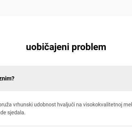
uobičajeni problem
uznim?
uža vrhunski udobnost hvaljući na visokokvalitetnoj meko
ade sjedala.