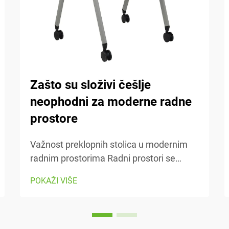
Zašto su složivi češlje
neophodni za moderne radne
prostore
Važnost preklopnih stolica u modernim
radnim prostorima Radni prostori se
danas stalno mijenjaju, pa je sposobnost
POKAŽI VIŠE
prilagodbe iznimno važna. Preklopne
stolice olakšavaju premještanje stvari
kad god moramo prelaziti s jednog
zadatka na drugi ili prilagoditi prostor...