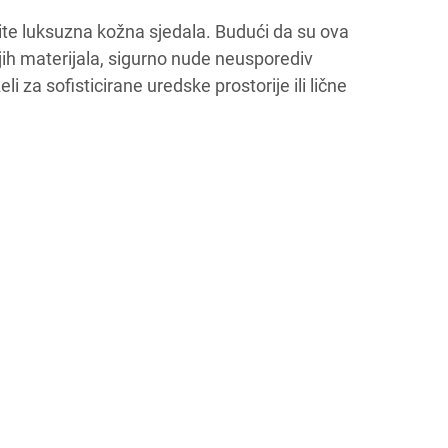
ažite luksuzna kožna sjedala. Budući da su ova
jih materijala, sigurno nude neusporediv
li za sofisticirane uredske prostorije ili lične