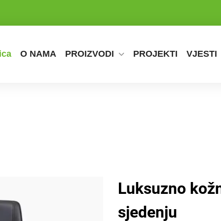
ica
O NAMA
PROIZVODI
PROJEKTI
VJESTI
Luksuzno kožno
sjedenju