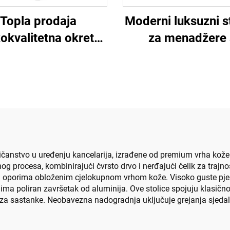
Topla prodaja
Moderni luksuzni s
okvalitetna okretna
za menadžere 
a Dizajn računara
okretnim vrati
mještaj plastični
gonomski uredni
stolac
ičanstvo u uređenju kancelarija, izrađene od premium vrha kože 
og procesa, kombinirajući čvrsto drvo i nerđajući čelik za trajnos
 oporima obloženim cjelokupnom vrhom kože. Visoko guste pjen
ima poliran završetak od aluminija. Ove stolice spojuju klasič
be za sastanke. Neobavezna nadogradnja uključuje grejanja sjed