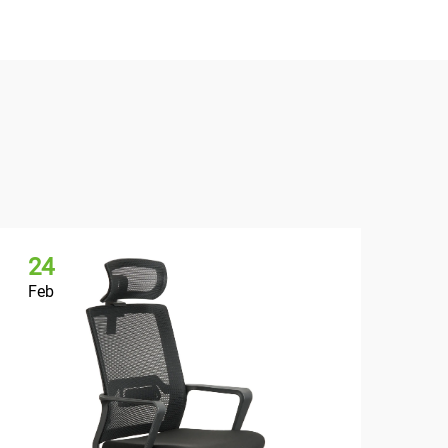
24
2
Feb
Fe