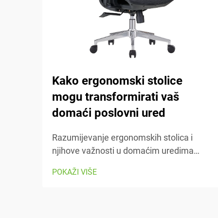
Kako ergonomski stolice
mogu transformirati vaš
domaći poslovni ured
Razumijevanje ergonomskih stolica i
njihove važnosti u domaćim uredima
Ergonomske stolice fokusirane su na
POKAŽI VIŠE
održavanje udobnosti osobe tijekom
rada, s brojnim regulabilnim dijelovima
koji se prilagođavaju različitim tipovima
tijela i preferencijama. Većina modela