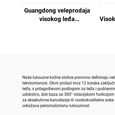
Guangdong veleprodaja
Visok
visokog leđa
mrež
prilagodljiva
Na
ergonomska mreža
er
uredske stolice udobna
stolica za računare za
ured
Naše luksuzne kožne stolice ponovno definiraju vel
teksturiranost. Okvir prolazi kroz 12 koraka zaključn
leđa, s prilagođenom podlogom za leđa i pušćenim
udobstvo, dok baza sa 360° rotacijskom funkcijom 
za eksekutivne kancelarije ili visokokvalitetne so
odražava personaliziranu luksuznost.