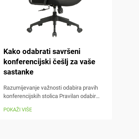
Kako odabrati savršeni
Važ
konferencijski češlj za vaše
češ
sastanke
Razu
stol
Razumijevanje važnosti odabira pravih
zais
konferencijskih stolica Pravilan odabir
POKA
pros
konferencijskih stolica čini ogromnu
POKAŽI VIŠE
s re
razliku kada je u pitanju udobnost i
pron
produktivnost tijekom onih dugih
stol
sastanaka koji se čine beskrajnima...
dijel