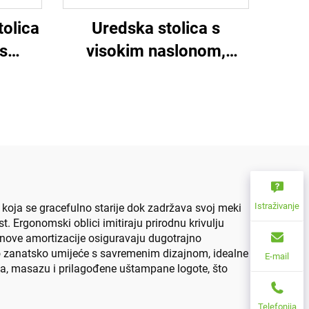
tolica
Uredska stolica s
s
visokim naslonom,
ma
ergonomska, okretna,
podesiva, šarena, PP
materijal, konferencijska
stolica za šefa tajnicu iz
Kine
Istraživanje
koja se gracefulno starije dok zadržava svoj meki
t. Ergonomski oblici imitiraju prirodnu krivulju
ove amortizacije osiguravaju dugotrajno
no zanatsko umijeće s savremenim dizajnom, idealne
E-mail
ala, masazu i prilagođene uštampane logote, što
Telefonija