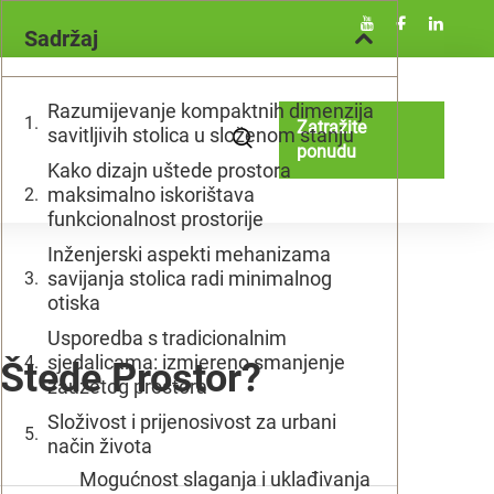
Sadržaj
Razumijevanje kompaktnih dimenzija
Zatražite
savitljivih stolica u složenom stanju
ponudu
Kako dizajn uštede prostora
maksimalno iskorištava
funkcionalnost prostorije
Inženjerski aspekti mehanizama
savijanja stolica radi minimalnog
otiska
Usporedba s tradicionalnim
sjedalicama: izmjereno smanjenje
 Štede Prostor?
zauzetog prostora
Složivost i prijenosivost za urbani
način života
Mogućnost slaganja i uklađivanja