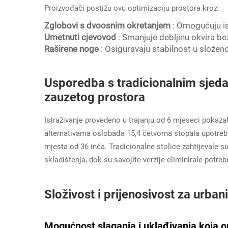
Proizvođači postižu ovu optimizaciju prostora kroz:
Zglobovi s dvoosnim okretanjem
: Omogućuju is
Umetnuti cjevovod
: Smanjuje debljinu okvira b
Raširene noge
: Osiguravaju stabilnost u slože
Usporedba s tradicionalnim sjed
zauzetog prostora
Istraživanje provedeno u trajanju od 6 mjeseci pokazal
alternativama oslobađa 15,4 četvorna stopala upotreb
mjesta od 36 inča. Tradicionalne stolice zahtijevale s
skladištenja, dok su savojite verzije eliminirale potr
Složivost i prijenosivost za urban
Mogućnost slaganja i uklađivanja koja 