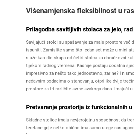
Višenamjenska fleksibilnost u r
Prilagodba savitljivih stolaca za jelo, ra
Savijajući stolci su spašavanje za male prostore već du
ispuniti. Zamislite samo što jedan set može u minija
služe kao dio skupa od četiri stolca za doručkovni kut
tijekom radnog vremena. Kasnije postaju dodatna sjeda
impresivno za nešto tako jednostavno, zar ne? I nism
nedavnim podacima o stanovanju, otprilike dvije trećin
prostore za tri različite svrhe svakoga dana. Imajući u
Pretvaranje prostorija iz funkcionalnih 
Skladne stolice imaju nevjerojatnu sposobnost da tre
teretane gdje netko obično ima samo utege naslagane u