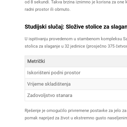
od 8 sekundi. Takva brzina iznimno je korisna za one k
radni prostor ili obrnuto.
Studijski slučaj: Složive stolice za sla
U ispitivanju provedenom u stambenom kompleksu Saku
stolica za slaganje u 32 jedinice (prosječno 375 četvor
Metrički
Iskorišteni podni prostor
Vrijeme skladištenja
Zadovoljstvo stanara
Rješenje je omogućilo privremene postavke za jelo za š
pomak naprijed za život u ekstremno gusto naseljeni