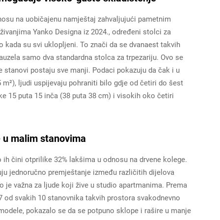
dnosu na uobičajenu namještaj zahvaljujući pametnim
živanjima Yanko Designa iz 2024., određeni stolci za
 kada su svi uklopljeni. To znači da se dvanaest takvih
 zauzela samo dva standardna stolca za trpezariju. Ovo se
 stanovi postaju sve manji. Podaci pokazuju da čak i u
), ljudi uspijevaju pohraniti bilo gdje od četiri do šest
ke 15 puta 15 inča (38 puta 38 cm) i visokih oko četiri
e u malim stanovima
o ih čini otprilike 32% lakšima u odnosu na drvene kolege.
ju jednoručno premještanje između različitih dijelova
 je važna za ljude koji žive u studio apartmanima. Prema
 7 od svakih 10 stanovnika takvih prostora svakodnevno
 modele, pokazalo se da se potpuno sklope i rašire u manje