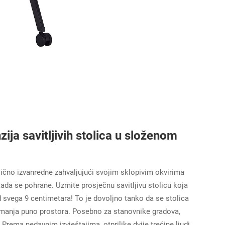
ja savitljivih stolica u složenom
rilično izvanredne zahvaljujući svojim sklopivim okvirima
ada se pohrane. Uzmite prosječnu savitljivu stolicu koja
d svega 9 centimetara! To je dovoljno tanko da se stolica
uzimanja puno prostora. Posebno za stanovnike gradova,
rema nedavnim izvještajima, otprilike dvije trećine ljudi