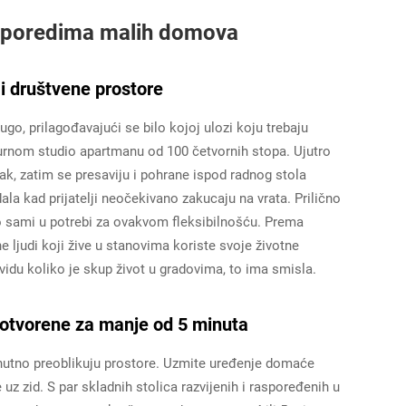
asporedima malih domova
d i društvene prostore
go, prilagođavajući se bilo kojoj ulozi koju trebaju
turnom studio apartmanu od 100 četvornih stopa. Ujutro
ak, zatim se presaviju i pohrane ispod radnog stola
la kad prijatelji neočekivano zakucaju na vrata. Prilično
o sami u potrebi za ovakvom fleksibilnošću. Prema
e ljudi koji žive u stanovima koriste svoje životne
 vidu koliko je skup život u gradovima, to ima smisla.
u otvorene za manje od 5 minuta
nutno preoblikuju prostore. Uzmite uređenje domaće
z zid. S par skladnih stolica razvijenih i raspoređenih u