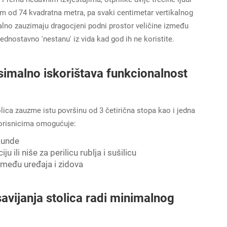
m od 74 kvadratna metra, pa svaki centimetar vertikalnog
talno zauzimaju dragocjeni podni prostor veličine između
 jednostavno 'nestanu' iz vida kad god ih ne koristite.
imalno iskorištava funkcionalnost
ca zauzme istu površinu od 3 četirična stopa kao i jedna
korisnicima omogućuje:
kunde
u ili niše za perilicu rublja i sušilicu
zmeđu uređaja i zidova
avijanja stolica radi minimalnog