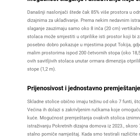
Današnji naslonjači štede čak 85% više prostora u o
dizajnima za uklađivanje. Prema nekim nedavnim istra
slaganje zauzimaju samo oko 8 inča (20 cm) vertikalno
stolaca može smjestiti u otprilike isti prostor koji bi
posebno dobro pokazuje u mjestima poput Tokija, gdje
malim prostorima ispod 200 četvornih stopa (oko 18,5 m²
ovih savitljivih stolaca unutar ormara dimenzija otprili
stope (1,2 m).
Prijenosivost i jednostavno premještanj
Skladne stolice obično imaju težinu od oko 7 funti, št
Većina ih dolazi s zakrivljenim ručkama koje omoguću
kuće. Mogućnost premještanja ovakvih stolica iznimno
istraživanju Pokretnih dizajna domova iz 2023., skoro
stalno pomiče namještaj. Kada smo testirali različite