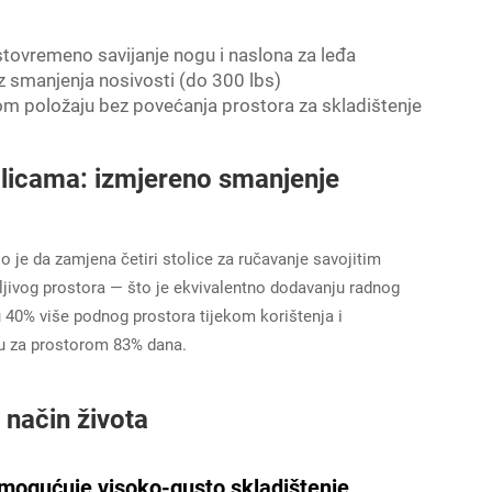
tovremeno savijanje nogu i naslona za leđa
ez smanjenja nosivosti (do 300 lbs)
nom položaju bez povećanja prostora za skladištenje
alicama: izmjereno smanjenje
o je da zamjena četiri stolice za ručavanje savojitim
ljivog prostora — što je ekvivalentno dodavanju radnog
u 40% više podnog prostora tijekom korištenja i
ebu za prostorom 83% dana.
i način života
omogućuje visoko-gusto skladištenje