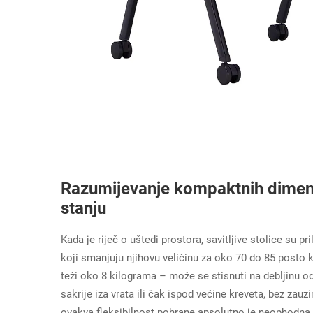
Razumijevanje kompaktnih dimenzi
stanju
Kada je riječ o uštedi prostora, savitljive stolice su p
koji smanjuju njihovu veličinu za oko 70 do 85 posto k
teži oko 8 kilograma – može se stisnuti na debljinu o
sakrije iza vrata ili čak ispod većine kreveta, bez za
ovakva fleksibilnost pohrane apsolutno je neophodna. P