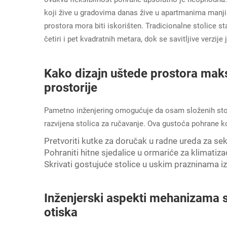
koji žive u gradovima danas žive u apartmanima manji
prostora mora biti iskorišten. Tradicionalne stolice s
četiri i pet kvadratnih metara, dok se savitljive verzije
Kako dizajn uštede prostora maks
prostorije
Pametno inženjering omogućuje da osam složenih stoli
razvijena stolica za ručavanje. Ova gustoća pohrane 
Pretvoriti kutke za doručak u radne ureda za se
Pohraniti hitne sjedalice u ormariće za klimatizacij
Skrivati gostujuće stolice u uskim prazninama i
Inženjerski aspekti mehanizama s
otiska