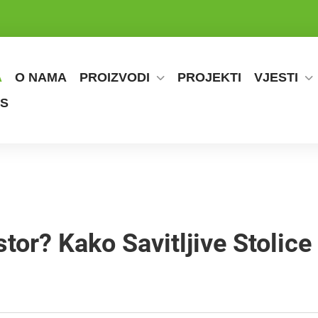
A
O NAMA
PROIZVODI
PROJEKTI
VJESTI
AS
tor? Kako Savitljive Stolice