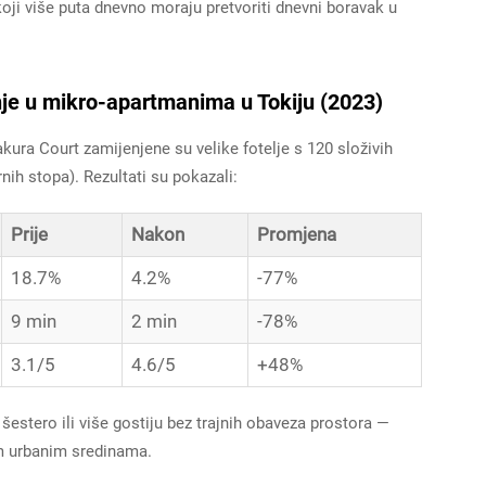
oji više puta dnevno moraju pretvoriti dnevni boravak u
ganje u mikro-apartmanima u Tokiju (2023)
ra Court zamijenjene su velike fotelje s 120 složivih
nih stopa). Rezultati su pokazali:
Prije
Nakon
Promjena
18.7%
4.2%
-77%
9 min
2 min
-78%
3.1/5
4.6/5
+48%
estero ili više gostiju bez trajnih obaveza prostora —
m urbanim sredinama.