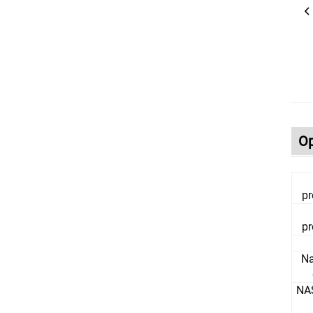
Op
pr
pr
Na
NA