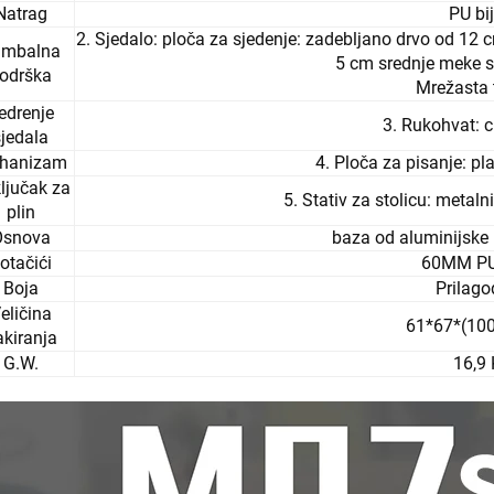
Natrag
PU bi
2. Sjedalo: ploča za sjedenje: zadebljano drvo od 12 
umbalna
5 cm srednje meke s
odrška
Mrežasta 
edrenje
3. Rukohvat: c
sjedala
hanizam
4. Ploča za pisanje: pl
ključak za
5. Stativ za stolicu: metal
plin
Osnova
baza od aluminijske
otačići
60MM PU
Boja
Prilag
eličina
61*67*(10
akiranja
G.W.
16,9