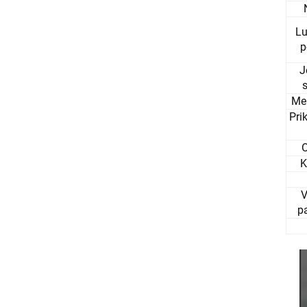
L
p
J
Me
Pri
K
V
p