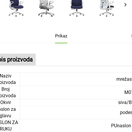
Prikaz
is proizvoda
Naziv
mrežast
oizvoda
Broj
M0
oizvoda
Okvir
siva/B
slon za
podes
glavu
SLON ZA
PUnaslon 
RUKU