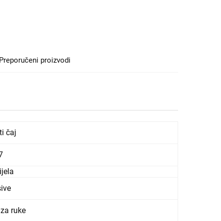
Preporučeni proizvodi
i čaj
7
ijela
ive
za ruke