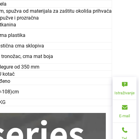
jela
cm, spužva od materijala za zaštitu okoliša prihvaća
pužve i prozračna
tkanina
rna plastika
astična crna sklopiva
ni tronožac, crna mat boja
 legure od 350 mm
 kotač
ođeno
0-108)cm
Istraživanje
 KG
E-mail
Tel.