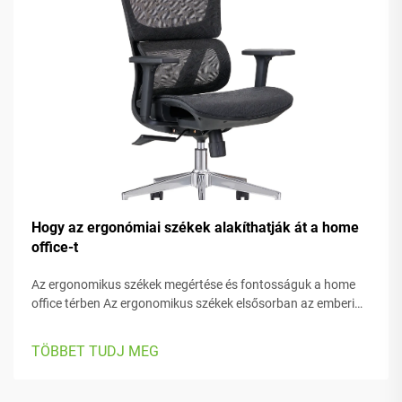
Hogy az ergonómiai székek alakíthatják át a home
office-t
Az ergonomikus székek megértése és fontosságuk a home
office térben Az ergonomikus székek elsősorban az emberi
kényelemre összpontosítanak munka közben, számos
állítható komponenssel, amelyek különböző testfelépítéshez
TÖBBET TUDJ MEG
és preferenciákhoz is igazodnak. A legtöbb modell
rendelkezik...