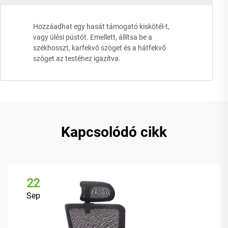
Hozzáadhat egy hasát támogató kiskötél-t,
vagy ülési pústót. Emellett, állítsa be a
székhosszt, karfekvő szöget és a hátfekvő
szöget az testéhez igazítva.
Kapcsolódó cikk
22
Sep