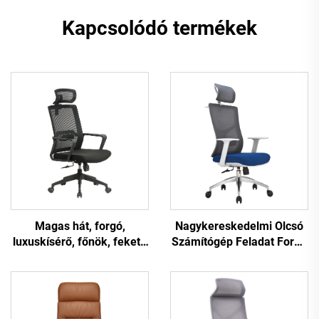
Kapcsolódó termékek
Magas hát, forgó,
Nagykereskedelmi Olcsó
luxuskísérő, főnök, fekete
Számítógép Feladat Forgó
szék, hálószék,
Személyi Fülke Kényelmes
személyzet, feladat,
Hálószövet Ergonómikus
ergonomikus számítógép,
Irodalmi Szék
asztal, hálószék, szék