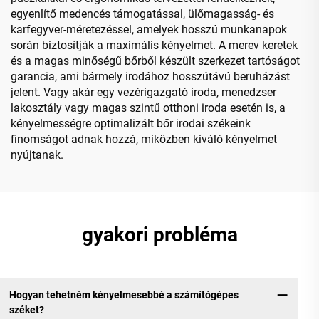
egyenlítő medencés támogatással, ülőmagasság- és
karfegyver-méretezéssel, amelyek hosszú munkanapok
során biztosítják a maximális kényelmet. A merev keretek
és a magas minőségű bőrből készült szerkezet tartóságot
garancia, ami bármely irodához hosszútávú beruházást
jelent. Vagy akár egy vezérigazgató iroda, menedzser
lakosztály vagy magas szintű otthoni iroda esetén is, a
kényelmességre optimalizált bőr irodai székeink
finomságot adnak hozzá, miközben kiváló kényelmet
nyújtanak.
gyakori probléma
Hogyan tehetném kényelmesebbé a számítógépes
széket?