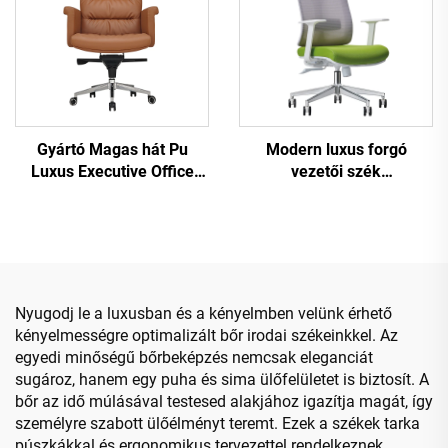
Gyártó Magas hát Pu
Modern luxus forgó
Luxus Executive Office
vezetői szék
Desk And Chair Set Boss
nagykereskedelmi irodai
Fa bőr forgó irodai szék
bútor állítható magasságú
fából készült alappal
ergonomikus hálós szék.
Nyugodj le a luxusban és a kényelmben velünk érhető
kényelmességre optimalizált bőr irodai székeinkkel. Az
egyedi minőségű bőrbeképzés nemcsak eleganciát
sugároz, hanem egy puha és sima ülőfelületet is biztosít. A
bőr az idő múlásával testesed alakjához igazítja magát, így
személyre szabott ülőélményt teremt. Ezek a székek tarka
púszkákkal és ergonomikus tervezettel rendelkeznek,