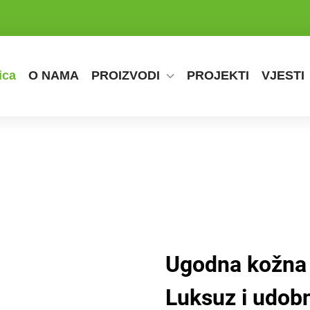
ica
O NAMA
PROIZVODI
PROJEKTI
VJESTI
Ugodna kožna 
Luksuz i udob