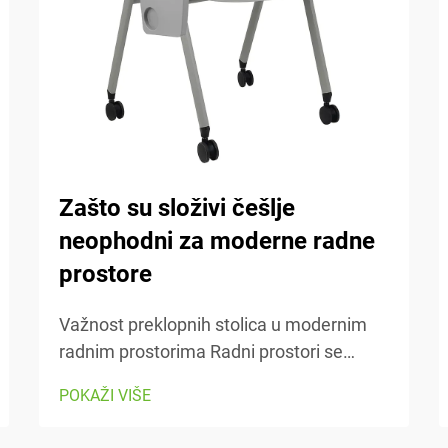
Zašto su složivi češlje
neophodni za moderne radne
prostore
Važnost preklopnih stolica u modernim
radnim prostorima Radni prostori se
danas stalno mijenjaju, pa je sposobnost
POKAŽI VIŠE
prilagodbe iznimno važna. Preklopne
stolice olakšavaju premještanje stvari