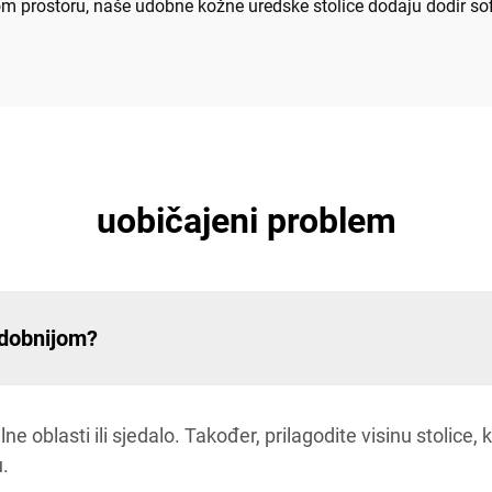
 prostoru, naše udobne kožne uredske stolice dodaju dodir sof
uobičajeni problem
udobnijom?
 oblasti ili sjedalo. Također, prilagodite visinu stolice, 
u.