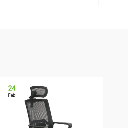
24
2
Feb
Fe