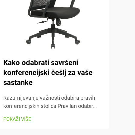
Kako odabrati savršeni
Važ
konferencijski češlj za vaše
češ
sastanke
Razu
stol
Razumijevanje važnosti odabira pravih
zais
konferencijskih stolica Pravilan odabir
POKA
pros
konferencijskih stolica čini ogromnu
POKAŽI VIŠE
s re
razliku kada je u pitanju udobnost i
pron
produktivnost tijekom onih dugih