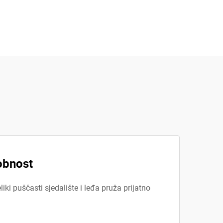
obnost
ki puščasti sjedalište i leđa pruža prijatno