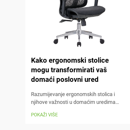
Kako ergonomski stolice
mogu transformirati vaš
domaći poslovni ured
Razumijevanje ergonomskih stolica i
njihove važnosti u domaćim uredima
Ergonomske stolice fokusirane su na
POKAŽI VIŠE
održavanje udobnosti osobe tijekom
rada, s brojnim regulabilnim dijelovima