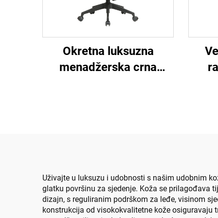
Okretna luksuzna
Ve
menadžerska crna
r
uredska stolica s
Okr
visokim naslonom za
osoblje Zadatak
erg
Ergonomski računalni
st
stol Mrežasta uredska
stolica
Uživajte u luksuzu i udobnosti s našim udobnim ko
glatku površinu za sjedenje. Koža se prilagođava ti
dizajn, s reguliranim podrškom za leđe, visinom sj
konstrukcija od visokokvalitetne kože osiguravaju t