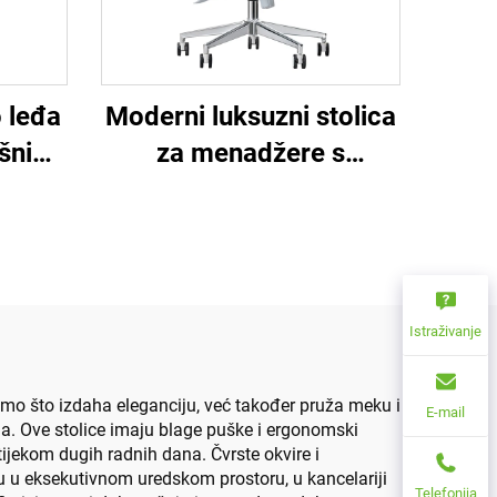
 leđa
Moderni luksuzni stolica
šni
za menadžere s
a Set
okretnim vratima
na
jska
om
Istraživanje
mo što izdaha eleganciju, već također pruža meku i
E-mail
ja. Ove stolice imaju blage puške i ergonomski
ijekom dugih radnih dana. Čvrste okvire i
su u eksekutivnom uredskom prostoru, u kancelariji
Telefonija