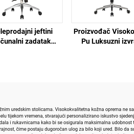
leprodajni jeftini
Proizvođač Visoko
ačunalni zadatak
Pu Luksuzni izvr
etni naslonjač za
uredni stol i stolic
osoblje Udobna
šef Drvena kož
onomska uredska
okretna kancelari
olica od mrežaste
stolica s drven
tkanine
podlogom
žnim uredskim stolicama. Visokokvalitetna kožna oprema ne sa
jelu tijekom vremena, stvarajući personalizirano iskustvo sjeden
edala i rukavnicama kako bi se osigurala maksimalna udobnost t
rajnost, čime postaju dugoročan ulog za bilo koji ured. Bilo da 