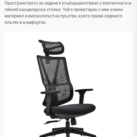
Пространството за седене е усъвършенствано с елегантната и-
relaxed канцеларска столка. Той е проектиран с мек кожен
материал и високоплъстна пръстен, която прави седенето
плътен и комфортно.