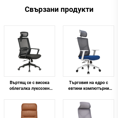
Свързани продукти
Въртящ се с висока
Търговия на едро с
облегалка луксозен
евтини компютърни
черен офис стол Manager
задачи Въртяща се
Boss Mesh Staff Task
облегалка за персонал
Ергономично
Удобен мрежест плат
компютърно бюро
Ергономичен офис стол
Мрежест офис стол