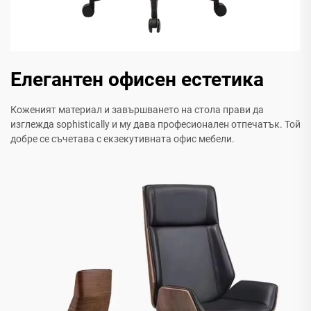
Елегантен офисен естетика
Коженият материал и завършването на стола прави да
изглежда sophistically и му дава професионален отпечатък. Той
добре се съчетава с екзекутивната офис мебели.