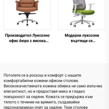
Производител Луксозно
Модерни луксозни
офис бюро с висока
въртящи се
облегалка и комплект
ръководители столове
столове Boss Дървени
кожени въртящи се
офис столове с дървена
основа
Потопете се в роскош и комфорт с нашите
комфортабилни кожени офисни столове.
Висококачествената кожена обивка не само излъчва
елегантност, но и предоставя меко и гладко
повърхност за седяне. Кожата се придържа към
тялото с течение на времето, създавайки
персонализиран опит за седяне. Тези столове