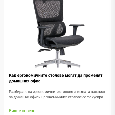
Как ергономичните столове могат да променят
домашния офис
Разбиране на ергономичните столове и тяхната важност
за домашни офиси Ергономичните столове се фокусират
основно върху поддържането на удобството на хората
докато работят, с много регулируеми елементи, които
Вижте повече
съответстват на различни телосложения и