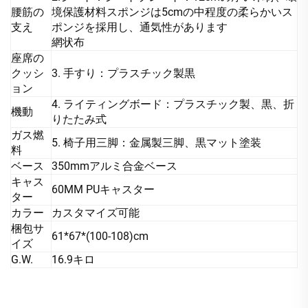
腰筋の
境保護材料スポンジは5cmの中程度の柔らかいス
支え
ポンジを採用し、通気性があります
網状布
座席の
クッシ
3. 手すり：プラスチック製黒
ョン
4. ライティングボード：プラスチック製、黒、折
機動
りたたみ式
ガス燃
5. 椅子用三脚：金属製三脚、黒マット塗装
料
ベース
350mmアルミ合金ベース
キャス
60MM PUキャスター
ター
カラー
カスタマイズ可能
梱包サ
61*67*(100-108)cm
イズ
G.W.
16.9キロ