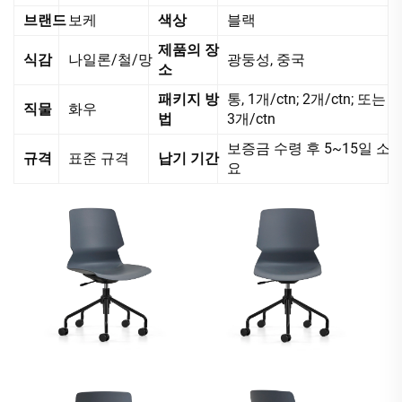
브랜드
보케
색상
블랙
제품의 장
식감
나일론/철/망
광둥성, 중국
소
패키지 방
통, 1개/ctn; 2개/ctn; 또는
직물
화우
법
3개/ctn
보증금 수령 후 5~15일 소
규격
표준 규격
납기 기간
요