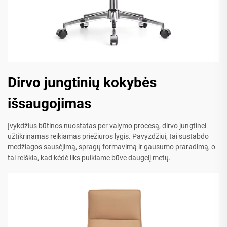
Dirvo jungtinių kokybės
išsaugojimas
Įvykdžius būtinos nuostatas per valymo procesą, dirvo jungtinei
užtikrinamas reikiamas priežiūros lygis. Pavyzdžiui, tai sustabdo
medžiagos sausėjimą, spragų formavimą ir gausumo praradimą, o
tai reiškia, kad kėdė liks puikiame būve daugelį metų.