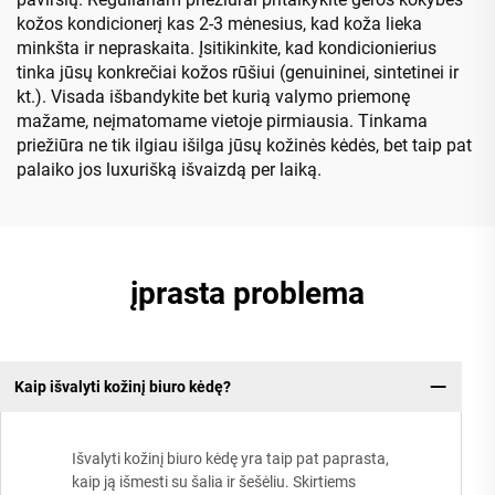
kožos kondicionerį kas 2-3 mėnesius, kad koža lieka
minkšta ir nepraskaita. Įsitikinkite, kad kondicionierius
tinka jūsų konkrečiai kožos rūšiui (genuininei, sintetinei ir
kt.). Visada išbandykite bet kurią valymo priemonę
mažame, neįmatomame vietoje pirmiausia. Tinkama
priežiūra ne tik ilgiau išilga jūsų kožinės kėdės, bet taip pat
palaiko jos luxurišką išvaizdą per laiką.
įprasta problema
Kaip išvalyti kožinį biuro kėdę?
Išvalyti kožinį biuro kėdę yra taip pat paprasta,
kaip ją išmesti su šalia ir šešėliu. Skirtiems