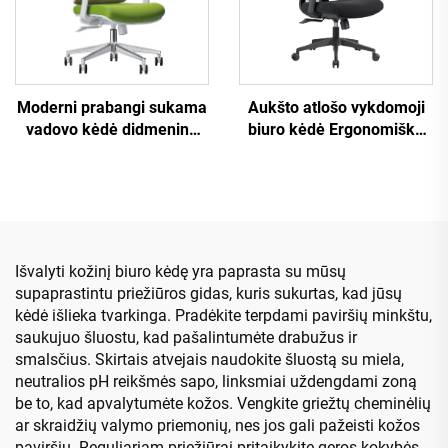
Moderni prabangi sukama
Aukšto atlošo vykdomoji
vadovo kėdė didmeninė
biuro kėdė Ergonomiška
biuro baldai reguliuojamo
sukamoji reguliuojama
aukščio ergonomiška
spalvota PP medžiaga
tinklinė kėdė.
konferencijų bosų
sekretorių kėdė iš Kinijos
Išvalyti kožinį biuro kėdę yra paprasta su mūsų
supaprastintu priežiūros gidas, kuris sukurtas, kad jūsų
kėdė išlieka tvarkinga. Pradėkite terpdami paviršių minkštu,
saukujuo šluostu, kad pašalintumėte drabužus ir
smalsčius. Skirtais atvejais naudokite šluostą su miela,
neutralios pH reikšmės sapo, linksmiai uždengdami zoną
be to, kad apvalytumėte kožos. Vengkite griežtų cheminėlių
ar skraidžių valymo priemonių, nes jos gali pažeisti kožos
paviršių. Reguliariam priežiūrai pritaikykite geros kokybės