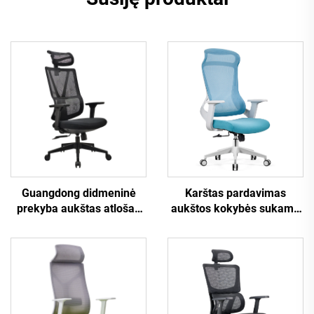
Karštas pardavimas
Guangdong didmeninė
aukštos kokybės sukama
prekyba aukštas atlošas
tinklinė dizaino
reguliuojama ergonomiška
kompiuterio baldų
tinklinė biuro kėdė
plastikinė ergonomiška
patogiai kompiuterio stalo
biuro kėdė darbuotojų
kėdei biure.
vadovo kėdė.