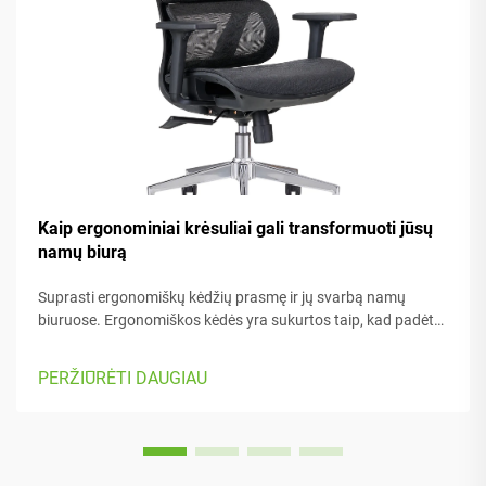
Kaip ergonominiai krėsuliai gali transformuoti jūsų
namų biurą
Suprasti ergonomiškų kėdžių prasmę ir jų svarbą namų
biuruose. Ergonomiškos kėdės yra sukurtos taip, kad padėtų
žmogui jaustis patogiai dirbant – jos turi daugybę
reguliuojamų dalių, kurios tinka skirtingam kūno tipui bei
PERŽIŪRĖTI DAUGIAU
pageidavimams. Daugelyje modelių yra...