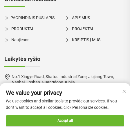
PAGRINDINIS PUSLAPIS
APIE MUS
PRODUKTAI
PROJEKTAI
Naujienos
KREIPTIS Į MUS
Laikytės ryšio
No.1 Xingye Road, Shatou Industrial Zone, Jiujiang Town,
Nanhai, Foshan, Guangdong, Kinija
We value your privacy
+86-18924550960
We use cookies and similar tools to provide our services. If you
[email protected]
don't want to accept all cookies, click Personalize cookies.
Accept all
Autorinis teisės © 2024 Foshan Boke Furniture Co., Ltd. —