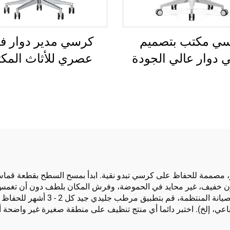
ي مكتب بتصميم
كرسي مدير دوار فا
 دوار عالي الجودة
عصري للأثاث المكت
 الساخن كرسي إداري
بالجملة كرسي شبكي 
بلاستيكي مريح
قابل للتعديل الارتف
مصممة للحفاظ على كرسي تبدو نقية. ابدأ بمسح السطح بقطعة قماش نا
خفيف، غير محايد في الحموضة، وفرش المكان بلطف دون أن تغمس الجل
تنظيف مطحنة، لأنها يمكن أن تضر بالجلد
اعي، إلخ). اختبر دائما أي منتج تنظيف على منطقة صغيرة غير واضحة أول