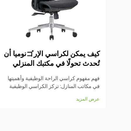
كيف يمكن لكراسي الإرゴنوميا أن
تُحدث تحولًا في مكتبك المنزلي
فهم مفهوم كراسي الراحة الوظيفية وأهميتها
في مكاتب المنازل: تركز الكراسي الوظيفية
بشكل كبير على الحفاظ على راحة الأشخاص
عرض المزيد
أثناء العمل، وهي مزودة بعديد من الأجزاء
القابلة للتعديل التي تناسب أنواع الجسم
المختلفة والرغبات الشخصية. تأتي معظم
النماذج مزودة بـ...