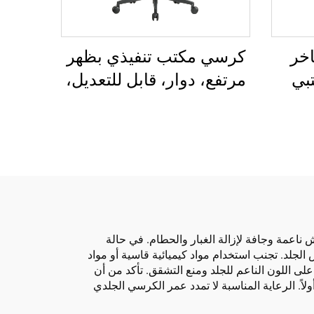
خر
كرسي مكتب تنفيذي بظهر
بي
مرتفع، دوار، قابل للتعديل،
مريح
مصنوع من مادة PP
اع
الملونة، كرسي مؤتمر
للمدير أو السكرتير من
الصين
عمة وجافة لإزالة الغبار والحطام. في حالة
د. تجنب استخدام مواد كيميائية قاسية أو مواد
. للحفاظ على الصيانة المنتظمة، قم بتطبيق مرطب جليدي جيد كل 2 - 3 أشهر للحفاظ على اللون الناعم للجلد ومنع التشقق. تأكد من أن
اً. الرعاية المناسبة لا تمدد عمر الكرسي الجلدي