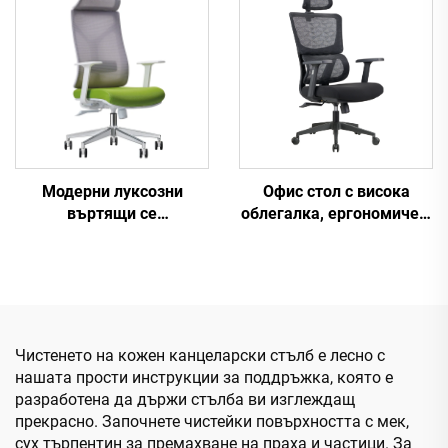
ергономична офис
мрежа Удобни столове
столица
за компютърни бюра за
офис
Модерни луксозни
Офис стол с висока
въртящи се
облегалка, ергономичен,
ръководители столове
въртящ се, регулируем,
цветен, изработен от PP
материал, за
конференции, шефски и
секретарски стол от
Китай
Чистенето на кожен канцеларски стълб е лесно с
нашата прости инструкции за поддръжка, която е
разработена да държи стълба ви изглеждащ
прекрасно. Започнете чистейки повърхността с мек,
сух търпентин за премахване на праха и частици. За