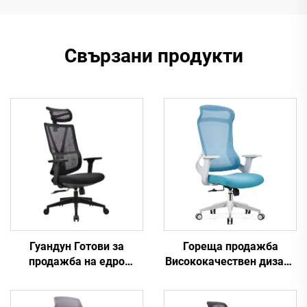
Свързани продукти
Гореща продажба
Гуандун Готови за
Висококачествен дизайн
продажба на едро
на въртящи се мрежи
високообхватни и
Компютърна мебел
регулируеми офисни
Пластмасова
столове с ергономична