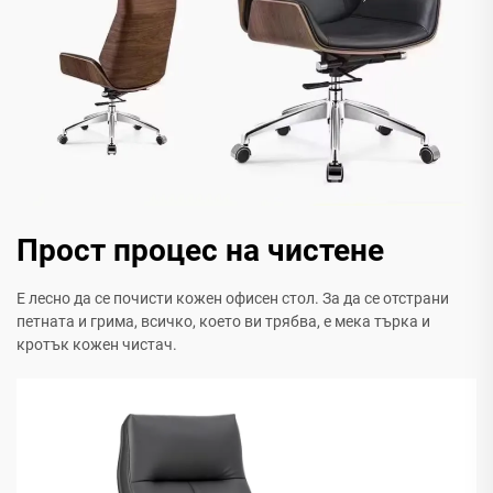
Прост процес на чистене
Е лесно да се почисти кожен офисен стол. За да се отстрани
петната и грима, всичко, което ви трябва, е мека търка и
кротък кожен чистач.