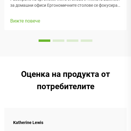
за домашни офиси Ергономичните столове се фокусират
основно върху поддържането на удобството на хората
докато работят, с много регулируеми елементи, които
Вижте повече
съответстват на различни телосложения и
предпочитания. Повечето модели са с...
Оценка на продукта от
потребителите
Katherine Lewis