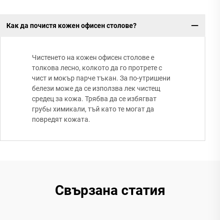
Как да почистя кожен офисен столове?
Чистенето на кожен офисен столове е
толкова лесно, колкото да го протрете с
чист и мокър парче тъкан. За по-утришени
белези може да се използва лек чистещ
средец за кожа. Трябва да се избягват
грубы химикали, тъй като те могат да
повредят кожата.
Свързана статия