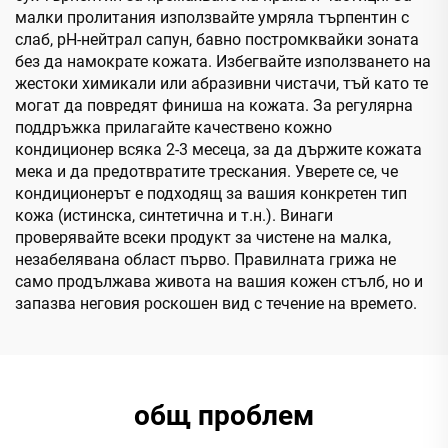
малки пролитания използвайте умряла търпентин с
слаб, pH-нейтрал сапун, бавно постромквайки зоната
без да намократе кожата. Избегвайте използването на
жестоки химикали или абразивни чистачи, тъй като те
могат да повредят финиша на кожата. За регулярна
поддръжка прилагайте качествено кожно
кондиционер всяка 2-3 месеца, за да държите кожата
мека и да предотвратите трескания. Уверете се, че
кондиционерът е подходящ за вашия конкретен тип
кожа (истинска, синтетична и т.н.). Винаги
проверявайте всеки продукт за чистене на малка,
незабелявана област първо. Правилната грижа не
само продължава живота на вашия кожен стълб, но и
запазва неговия роскошен вид с течение на времето.
общ проблем