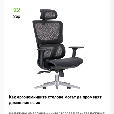
22
Sep
Как ергономичните столове могат да променят
домашния офис
Разбиране на ергономичните столове и тяхната важност