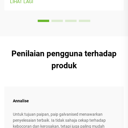
LIHAT LAGI
jenis badan dan preferensi. Kebanyakan model dilengkapi
dengan...
Penilaian pengguna terhadap
produk
Annalise
Untuk tujuan paipan, paip galvanised menawarkan
penyelesaian terbaik. Ia tidak sahaja cekap terhadap
kebocoran dan kerosakan, tetapi juga paling mudah