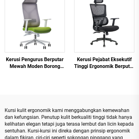
Cadeira De Escritorio
Kerusi Pengurus Berputar
Kerusi Pejabat Eksekutif
Mewah Moden Borong
Tinggi Ergonomik Berputar
Perabot Pejabat Kerusi
Boleh Laras Kerusi PP
Mesh Ergonomik Tinggi
Berwarna dari China
Boleh Laras
Kursi kulit ergonomik kami menggabungkan kemewahan
dan kefungsian. Penutup kulit berkualiti tinggi tidak hanya
kelihatan elegan tetapi juga terasa lembut dan licin kepada
sentuhan. Kursi-kursi ini direka dengan prinsip ergonomik
dalam fikiran, ciri-ciri seperti sokongan pinggang yang