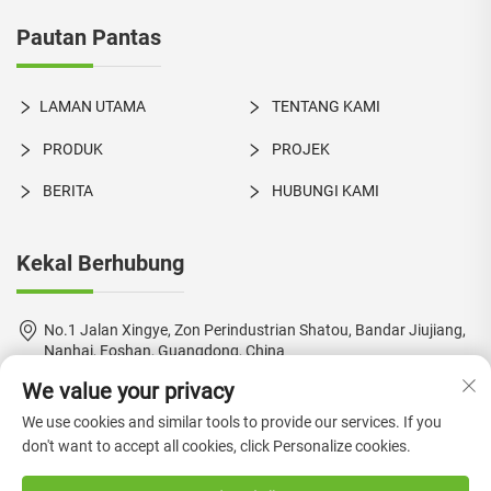
Pautan Pantas
LAMAN UTAMA
TENTANG KAMI
PRODUK
PROJEK
BERITA
HUBUNGI KAMI
Kekal Berhubung
No.1 Jalan Xingye, Zon Perindustrian Shatou, Bandar Jiujiang,
Nanhai, Foshan, Guangdong, China
We value your privacy
+86-18924550960
We use cookies and similar tools to provide our services. If you
[email protected]
don't want to accept all cookies, click Personalize cookies.