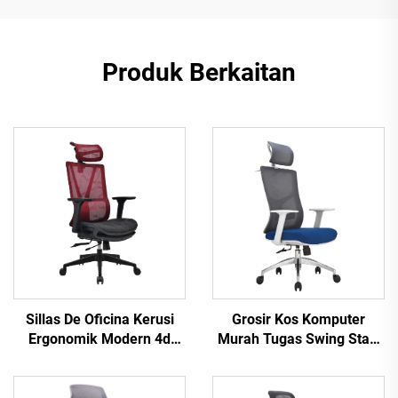
Produk Berkaitan
Sillas De Oficina Kerusi
Grosir Kos Komputer
Ergonomik Modern 4d
Murah Tugas Swing Staff
Armrest Bingkai nilon
Recliner Mesra Kain
hitam Mesh Pejabat
Mesra Kerusi Pejabat
Eksekutif Ergonomik
Ergonomik